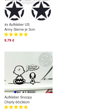
4x Aufkleber US
Army Sterne je 3cm
S152 für Motorrad
Auto Notebook -
9,79 €
Farbauswahl
Aufkleber Snoopy
Charly 60x36cm
S086T