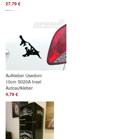
Wunschfarbe, Auto
27,79 €
Wohnmobil
Wohnwagen Bus
Aufkleber Usedom
10cm S020A Insel
Autoaufkleber
Sticker in Farbe
4,79 €
nach Wunsch