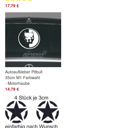
Autoaufkleber
17,79 €
Farbauswahl
Autoaufkleber Pitbull
35cm M1 Farbwahl
- Motorhaube
Heckfenster
14,79 €
Seitenaufkleber