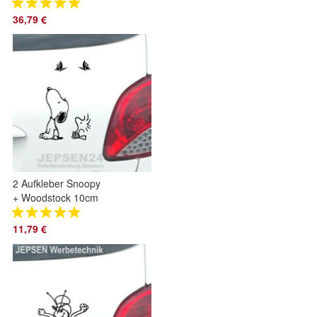
Aufkleber Set 10
Cent - Farbauswahl
36,79 €
2 Aufkleber Snoopy
+ Woodstock 10cm
+ 5cm S111 für Auto
Wände Notebook
11,79 €
Farbwahl