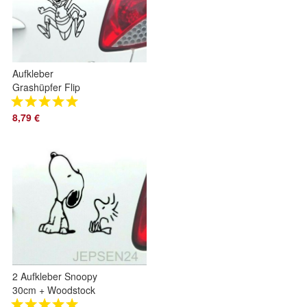
Aufkleber
Grashüpfer Flip
14x10cm S087 ML
oder MR für Auto ...
8,79 €
Biene Maja Freund
2 Aufkleber Snoopy
30cm + Woodstock
15cm S108