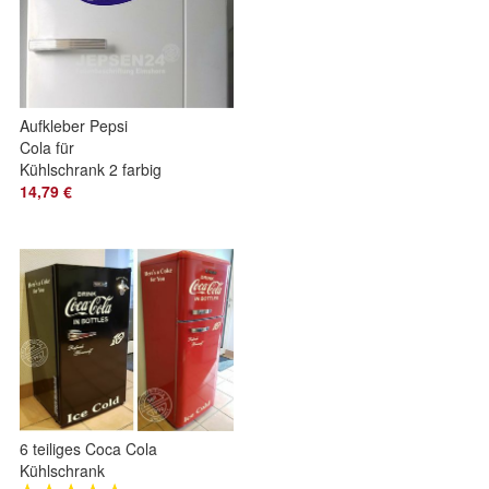
Aufkleber Pepsi
Cola für
Kühlschrank 2 farbig
30x21cm blau rot
14,79 €
hochglanz
6 teiliges Coca Cola
Kühlschrank