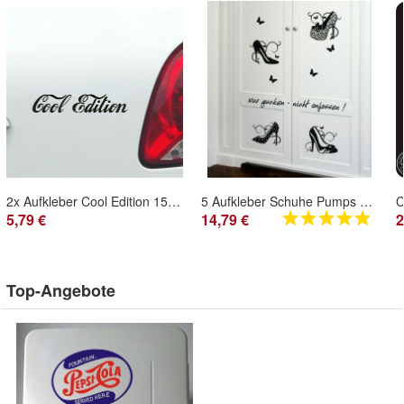
2x Aufkleber Cool Edition 15cm S28 Farbwunsch für Auto Rad Möbel Coca Cola Style
5 Aufkleber Schuhe Pumps Schmetterling Set 5a High Heels Schuhschrank Wandtattoo
5,79 €
14,79 €
2
Top-Angebote