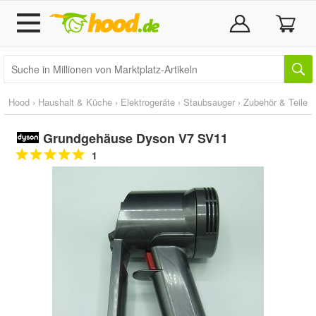
Hood
›
Haushalt & Küche
›
Elektrogeräte
›
Staubsauger
›
Zubehör & Teile
Grundgehäuse Dyson V7 SV11
1