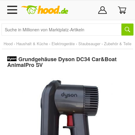
Hood
›
Haushalt & Küche
›
Elektrogeräte
›
Staubsauger
›
Zubehör & Teile
Grundgehäuse Dyson DC34 Car&Boat
AnimalPro SV