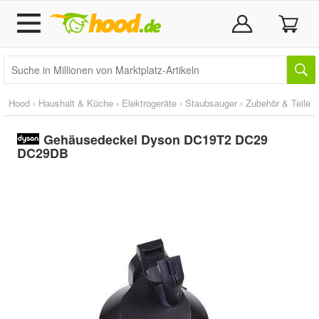
Hood
›
Haushalt & Küche
›
Elektrogeräte
›
Staubsauger
›
Zubehör & Teile
Gehäusedeckel Dyson DC19T2 DC29
DC29DB