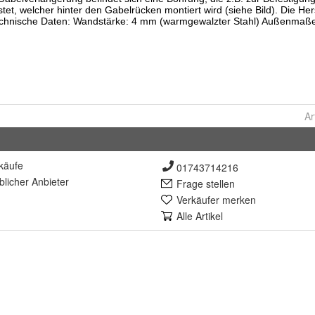
Ar
käufe
01743714216
lich
er Anbieter
Frage stellen
Verkäufer merken
Alle Artikel