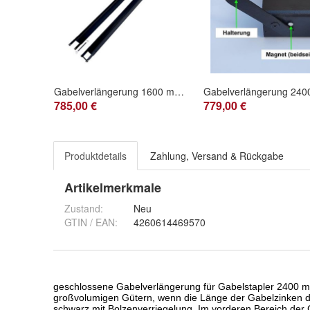
Gabelverlängerung 1600 mm 180 x 80 Innenmaß geschlossen für Gabelstapler
785,00 €
779,00 €
Produktdetails
Zahlung, Versand & Rückgabe
Artikelmerkmale
Zustand:
Neu
GTIN / EAN:
4260614469570