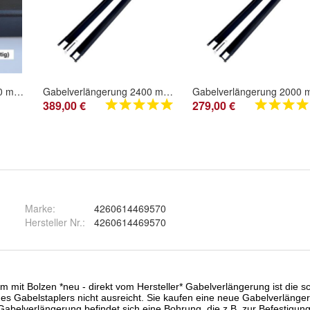
Gabelverlängerung 2400 mm geschlossen mit Magnethalterung für Gabelstapler
Gabelverlängerung 2400 mm 130 x 50 Innenmaß geschlossen für Gabelstapler
389,00 €
279,00 €
Marke:
4260614469570
Hersteller Nr.:
4260614469570