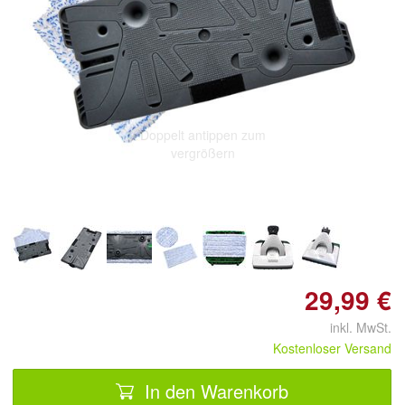
Doppelt antippen zum
vergrößern
29,99 €
inkl. MwSt.
Kostenloser Versand
In den Warenkorb