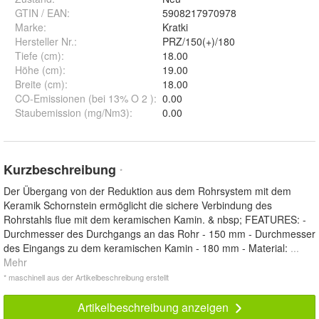
GTIN / EAN:
5908217970978
Marke:
Kratki
Hersteller Nr.:
PRZ/150(+)/180
Tiefe (cm)
:
18.00
Höhe (cm)
:
19.00
Breite (cm)
:
18.00
CO-Emissionen (bei 13% O 2 )
:
0.00
Staubemission (mg/Nm3)
:
0.00
Kurzbeschreibung
*
Der Übergang von der Reduktion aus dem Rohrsystem mit dem
Keramik Schornstein ermöglicht die sichere Verbindung des
Rohrstahls flue mit dem keramischen Kamin. & nbsp; FEATURES: -
Durchmesser des Durchgangs an das Rohr - 150 mm - Durchmesser
des Eingangs zu dem keramischen Kamin - 180 mm - Material:
...
Mehr
* maschinell aus der Artikelbeschreibung erstellt
Artikelbeschreibung anzeigen