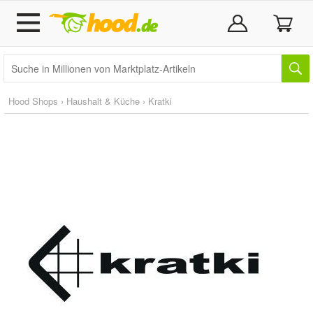
Hood Shops
›
Haushalt & Küche
›
Kratki