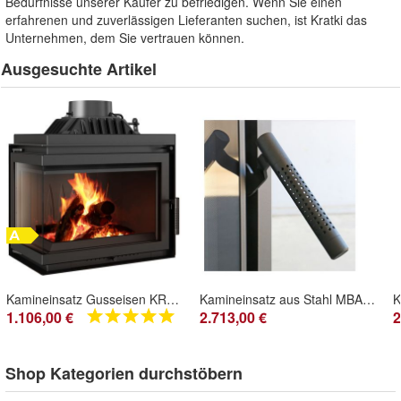
Bedürfnisse unserer Käufer zu befriedigen. Wenn Sie einen
erfahrenen und zuverlässigen Lieferanten suchen, ist Kratki das
Unternehmen, dem Sie vertrauen können.
Ausgesuchte Artikel
Kamineinsatz Gusseisen KRATKI SIMPLE links 8 kW Ø 150
Kamineinsatz aus Stahl MBA 17 kW Ø 200 Doppelverglassung
1.106,00 €
2.713,00 €
2
Shop Kategorien durchstöbern