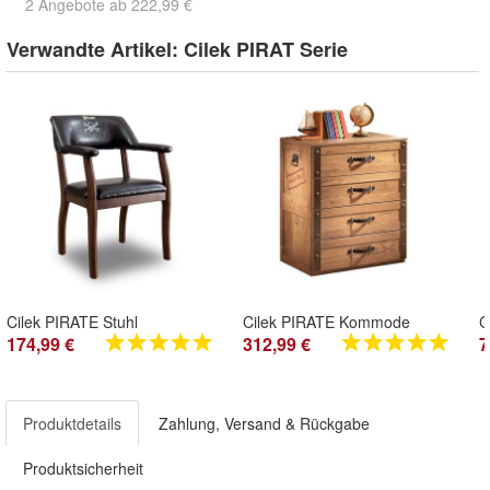
2 Angebote ab 222,99 €
Verwandte Artikel:
Cilek PIRAT Serie
Cilek PIRATE Stuhl
Cilek PIRATE Kommode
C
174,99 €
312,99 €
7
Produktdetails
Zahlung, Versand & Rückgabe
Produktsicherheit