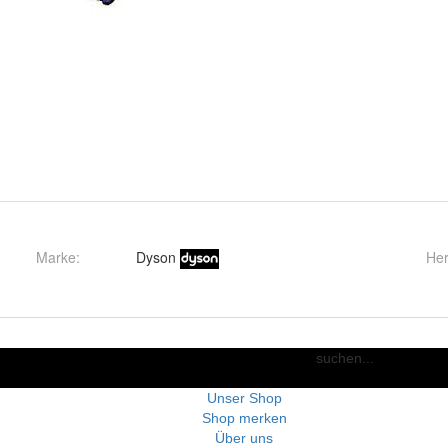
Marke:
Dyson
Her