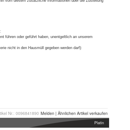
tikel Nr.:
0096841890
Melden
|
Ähnlichen
Artikel verkaufen
Platin