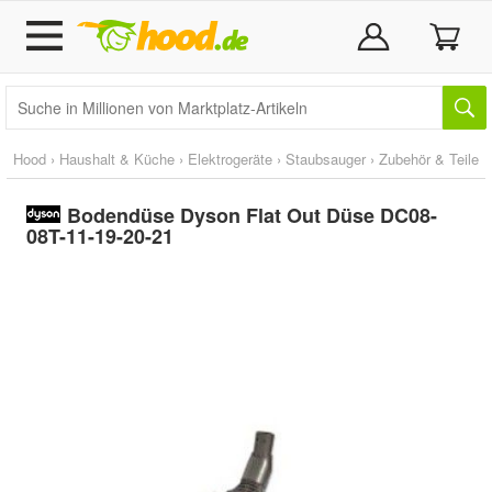
Hood
›
Haushalt & Küche
›
Elektrogeräte
›
Staubsauger
›
Zubehör & Teile
Bodendüse Dyson Flat Out Düse DC08-
08T-11-19-20-21