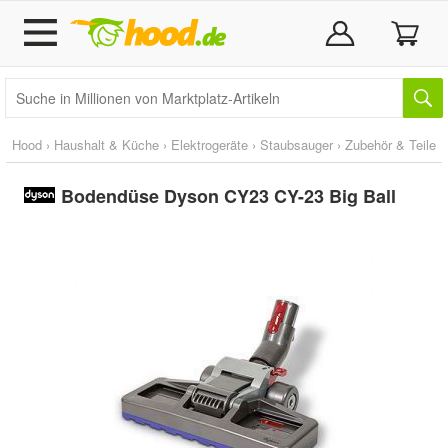
Hood
›
Haushalt & Küche
›
Elektrogeräte
›
Staubsauger
›
Zubehör & Teile
Bodendüse Dyson CY23 CY-23 Big Ball