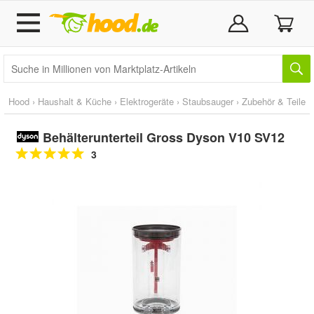
Hood
›
Haushalt & Küche
›
Elektrogeräte
›
Staubsauger
›
Zubehör & Teile
Behälterunterteil Gross Dyson V10 SV12
3