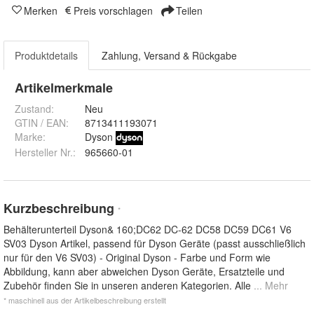
Merken
Preis vorschlagen
Teilen
Produktdetails
Zahlung, Versand & Rückgabe
Artikelmerkmale
Zustand:
Neu
GTIN / EAN:
8713411193071
Marke:
Dyson
Hersteller Nr.:
965660-01
Kurzbeschreibung
*
Behälterunterteil Dyson& 160;DC62 DC-62 DC58 DC59 DC61 V6
SV03 Dyson Artikel, passend für Dyson Geräte (passt ausschließlich
nur für den V6 SV03) - Original Dyson - Farbe und Form wie
Abbildung, kann aber abweichen Dyson Geräte, Ersatzteile und
Zubehör finden Sie in unseren anderen Kategorien. Alle
... Mehr
* maschinell aus der Artikelbeschreibung erstellt