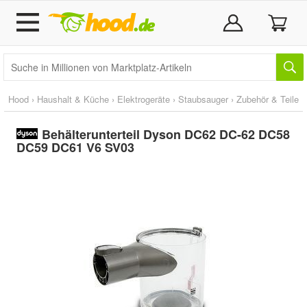
Hood
›
Haushalt & Küche
›
Elektrogeräte
›
Staubsauger
›
Zubehör & Teile
Behälterunterteil Dyson DC62 DC-62 DC58
DC59 DC61 V6 SV03