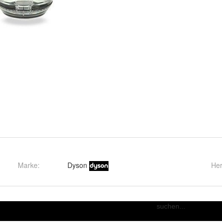
Marke:
Dyson
Her