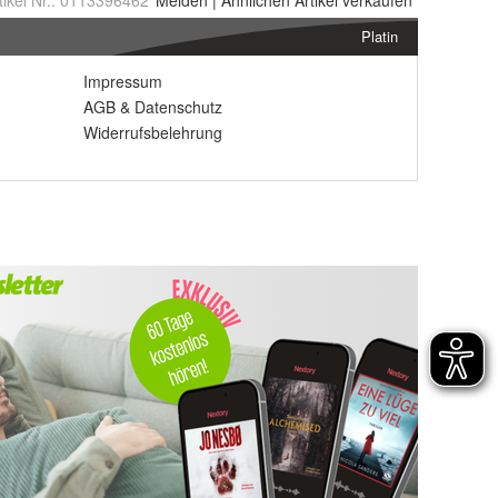
tikel Nr.:
0113396462
Melden
|
Ähnlichen
Artikel verkaufen
Platin
Impressum
AGB
&
Datenschutz
Widerrufsbelehrung