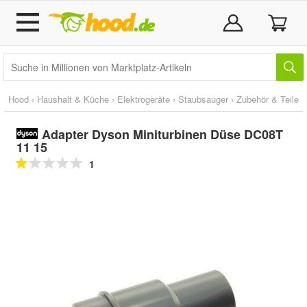
Hood
›
Haushalt & Küche
›
Elektrogeräte
›
Staubsauger
›
Zubehör & Teile
Adapter Dyson Miniturbinen Düse DC08T
11 15
1