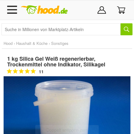
Hood
›
Haushalt & Küche
›
Sonstiges
1 kg Silica Gel Weiß regenerierbar,
Trockenmittel ohne Indikator, Silikagel
11
Doppelt antippen zum