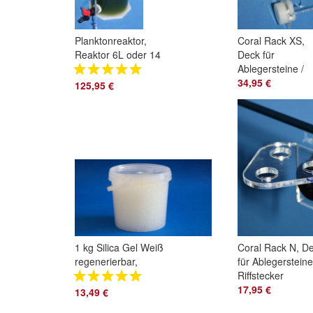
Planktonreaktor,
Coral Rack XS,
Reaktor 6L oder 14
Deck für
Liter für Plankton
Ablegersteine /
Riffstecker
34,95 €
125,95 €
1 kg Silica Gel Weiß
Coral Rack N, D
regenerierbar,
für Ablegersteine
Trockenmittel ohne
Riffstecker
Indikator, Silikagel
17,95 €
13,49 €