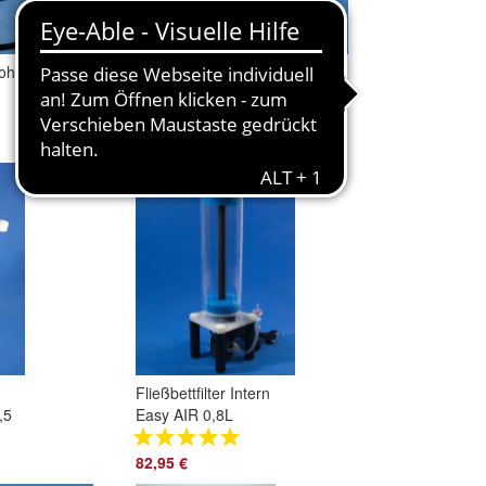
ohr,
KnePo
Kunststofftechnik
Ablegersteine /
Riffstecker 12 Stück
12,95 €
/ 50 Stück
Fließbettfilter Intern
,5
Easy AIR 0,8L
82,95 €