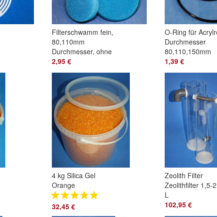
Filterschwamm fein,
O-Ring für Acrylr
80,110mm
Durchmesser
Durchmesser, ohne
80,110,150mm
Bohrung und mit
2,95 €
1,39 €
Bohrung
4 kg Silica Gel
Zeolith Filter
Orange
Zeolithfilter 1,5-2
regenerierbar,
L
Trockenmittel mit
102,95 €
32,45 €
Indikator, Silikagel