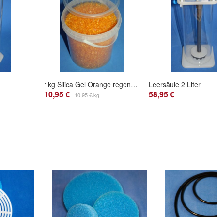
1kg Silica Gel Orange regenerierbar, Trockenmittel mit Indikator, Silikagel
Leersäule 2 Liter
10,95 €
58,95 €
10,95 €/kg