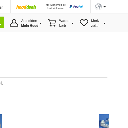
Mit Sicherheit bei
en
Hood einkaufen
Anmelden
Waren-
Merk-
Mein Hood
korb
zettel
l.