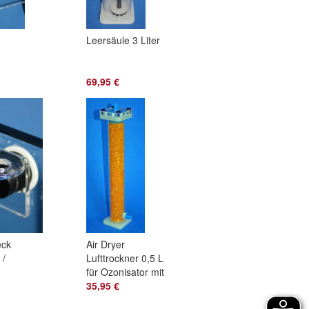
Leersäule 3 Liter
69,95 €
eck
Air Dryer
 /
Lufttrockner 0,5 L
für Ozonisator mit
Orange
35,95 €
Trockenmittel