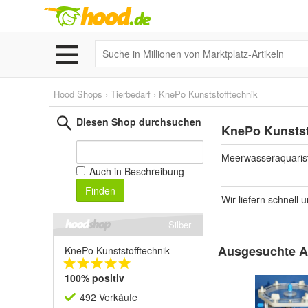
Hood Shops
›
Tierbedarf
›
KnePo Kunststofftechnik
Diesen Shop durchsuchen
KnePo Kunstst
Meerwasseraquarist
Auch in Beschreibung
Finden
Wir liefern schnell
Silber
Ausgesuchte Ar
KnePo Kunststofftechnik
100% positiv
492 Verkäufe