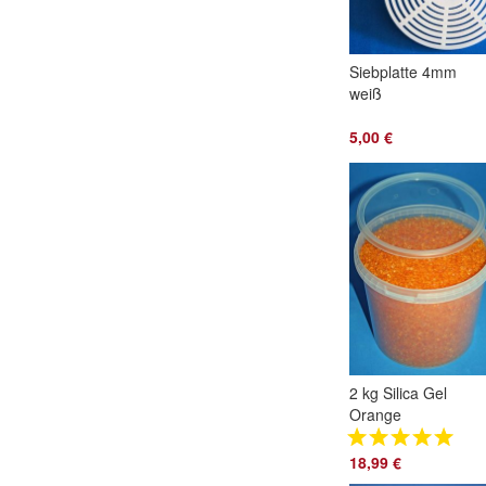
Siebplatte 4mm
weiß
5,00 €
2 kg Silica Gel
Orange
regenerierbar,
Trockenmittel mit
18,99 €
Indikator, Silikagel