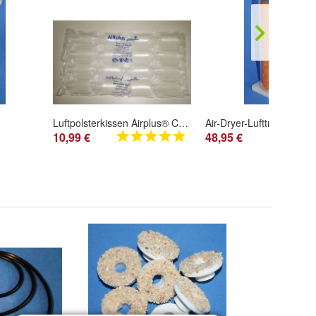
Luftpolsterkissen Airplus® Cushion 400mmX(250mm)2-40m , Füllmaterial Folie
10,99 €
48,95 €