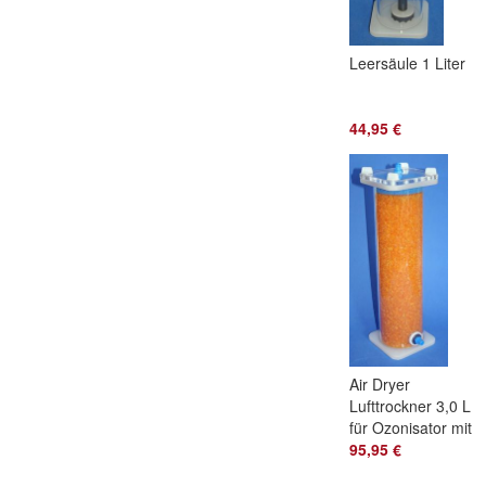
Leersäule 1 Liter
44,95 €
Air Dryer
Lufttrockner 3,0 L
für Ozonisator mit
Orange
95,95 €
Trockenmittel