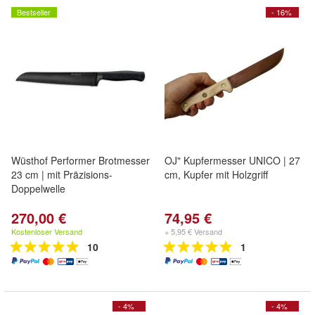
Bestseller
- 16%
Wüsthof Performer Brotmesser
OJ" Kupfermesser UNICO | 27
23 cm | mit Präzisions-
cm, Kupfer mit Holzgriff
Doppelwelle
270,00 €
74,95 €
Kostenloser Versand
+ 5,95 € Versand
10
1
- 4%
- 4%