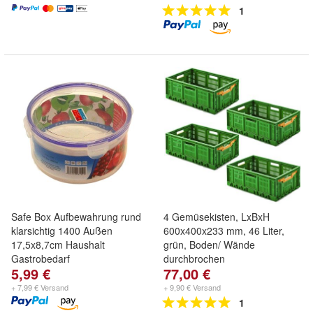
1
Safe Box Aufbewahrung rund
4 Gemüsekisten, LxBxH
klarsichtig 1400 Außen
600x400x233 mm, 46 Liter,
17,5x8,7cm Haushalt
grün, Boden/ Wände
Gastrobedarf
durchbrochen
5,99 €
77,00 €
+ 7,99 € Versand
+ 9,90 € Versand
1