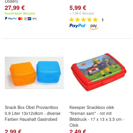
Dosen)
27,99 €
5,99 €
Kostenloser Versand
+ 7,99 € Versand
1
Snack Box Obst Proviantbox
Keeeper Snackbox olek
0,9 Liter 13x12x8cm - diverse
"fireman sam" - rot mit
Farben Haushalt Gastrobed
Bilddruck - 17 x 13 x 3,5 cm -
Click
2,99 €
2,49 €