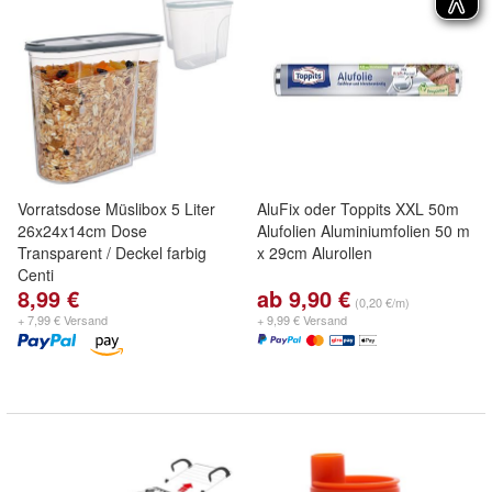
Vorratsdose Müslibox 5 Liter
AluFix oder Toppits XXL 50m
26x24x14cm Dose
Alufolien Aluminiumfolien 50 m
Transparent / Deckel farbig
x 29cm Alurollen
Centi
8,99 €
ab 9,90 €
(0,20 €/m)
+ 7,99 € Versand
+ 9,99 € Versand