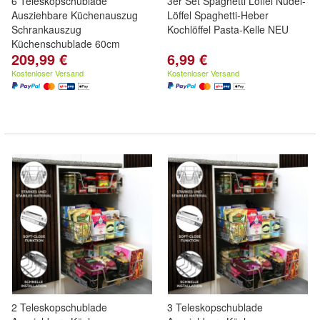
6 Teleskopschublade
3er Set Spaghetti Löffel Nudel-
Ausziehbare Küchenauszug
Löffel Spaghetti-Heber
Schrankauszug
Kochlöffel Pasta-Kelle NEU
Küchenschublade 60cm
209,99 €
6,99 €
Kostenloser Versand
Kostenloser Versand
2 Teleskopschublade
3 Teleskopschublade