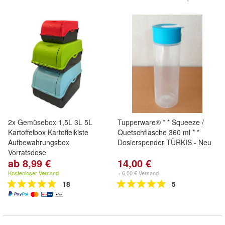
2x Gemüsebox 1,5L 3L 5L
Tupperware® * * Squeeze /
Kartoffelbox Kartoffelkiste
Quetschflasche 360 ml * *
Aufbewahrungsbox
Dosierspender TÜRKIS - Neu
Vorratsdose
ab 8,99 €
14,00 €
Kostenloser Versand
+ 6,00 € Versand
18
5