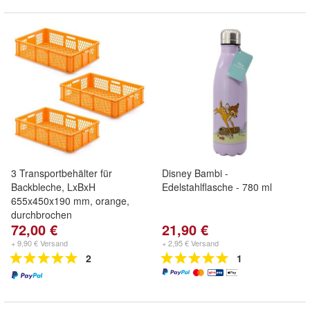
3 Transportbehälter für
Disney Bambi -
Backbleche, LxBxH
Edelstahlflasche - 780 ml
655x450x190 mm, orange,
durchbrochen
72,00 €
21,90 €
+ 9,90 € Versand
+ 2,95 € Versand
2
1