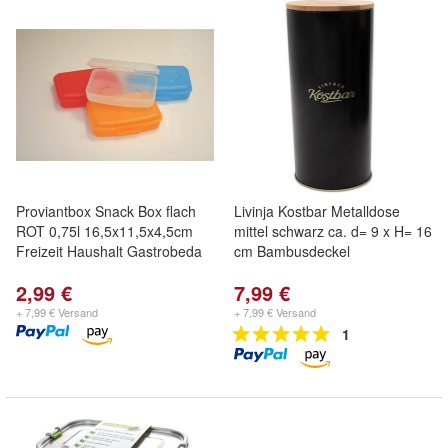
Proviantbox Snack Box flach
Livinja Kostbar Metalldose
ROT 0,75l 16,5x11,5x4,5cm
mittel schwarz ca. d= 9 x H= 16
Freizeit Haushalt Gastrobeda
cm Bambusdeckel
2,99 €
7,99 €
+ 7,99 € Versand
+ 7,99 € Versand
1