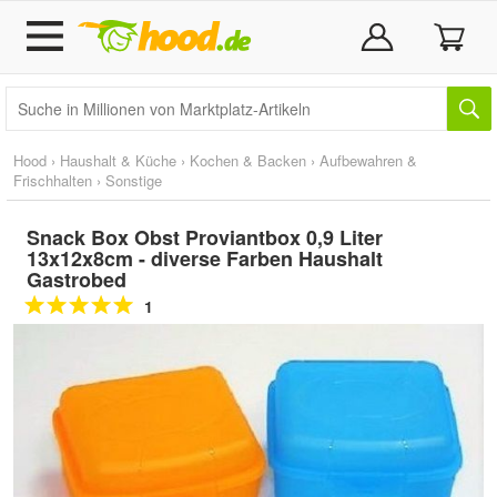
Hood
›
Haushalt & Küche
›
Kochen & Backen
›
Aufbewahren &
Frischhalten
›
Sonstige
Snack Box Obst Proviantbox 0,9 Liter
13x12x8cm - diverse Farben Haushalt
Gastrobed
1