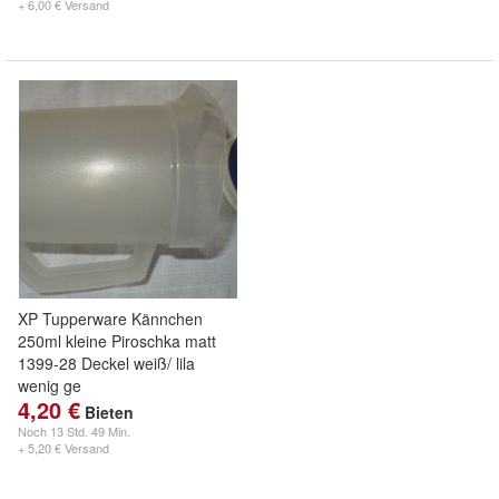
+ 6,00 € Versand
XP Tupperware Kännchen
250ml kleine Piroschka matt
1399-28 Deckel weiß/ lila
wenig ge
4,20 €
Bieten
Noch
13 Std. 49 Min.
+ 5,20 € Versand