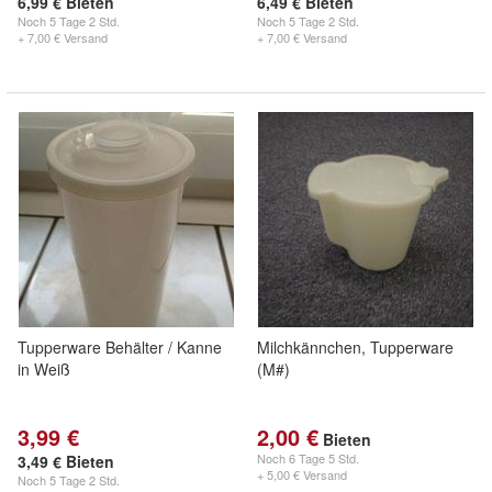
6,99 € Bieten
6,49 € Bieten
Noch
5 Tage 2 Std.
Noch
5 Tage 2 Std.
+ 7,00 € Versand
+ 7,00 € Versand
Tupperware Behälter / Kanne
Milchkännchen, Tupperware
in Weiß
(M#)
3,99 €
2,00 €
Bieten
Noch
6 Tage 5 Std.
3,49 € Bieten
+ 5,00 € Versand
Noch
5 Tage 2 Std.