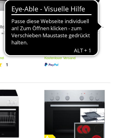
Kitchen TOOLS
Steba Mini Backofen KB M19 -
n »SGB 800 A1«,
19 l - Ober- und Unterhitze -
Timer - Doppel-Glastür
95,00 €
and
Kostenloser Versand
1