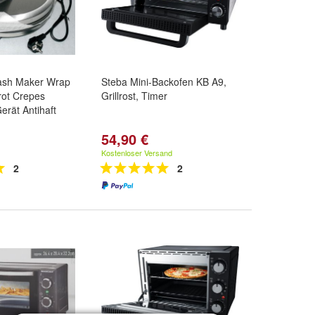
ash Maker Wrap
Steba Mini-Backofen KB A9,
rot Crepes
Grillrost, Timer
rät Antihaft
54,90 €
Kostenloser Versand
2
2