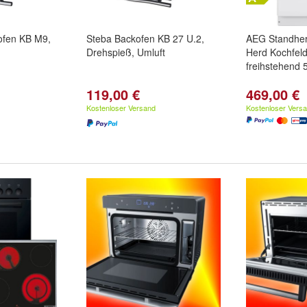
ofen KB M9,
Steba Backofen KB 27 U.2,
AEG Standher
Drehspieß, Umluft
Herd Kochfe
freihstehend
119,00 €
469,00 €
Kostenloser Versand
Kostenloser Vers