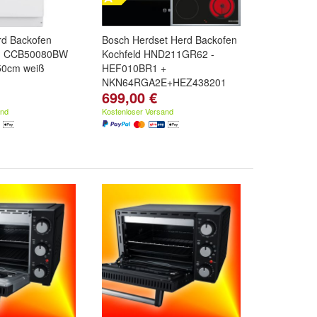
d Backofen
Bosch Herdset Herd Backofen
ld CCB50080BW
Kochfeld HND211GR62 -
 50cm weiß
HEF010BR1 +
NKN64RGA2E+HEZ438201
699,00 €
and
Kostenloser Versand