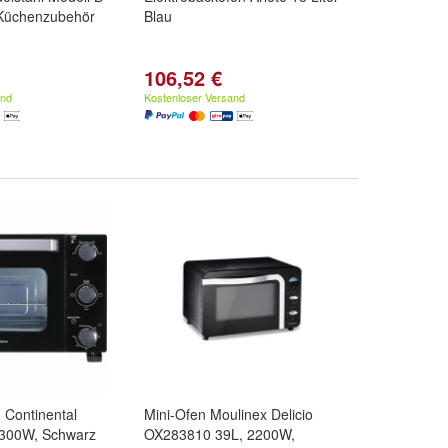
 Küchenzubehör
Blau
106,52 €
and
Kostenloser Versand
 Continental
Mini-Ofen Moulinex Delicio
1300W, Schwarz
OX283810 39L, 2200W,