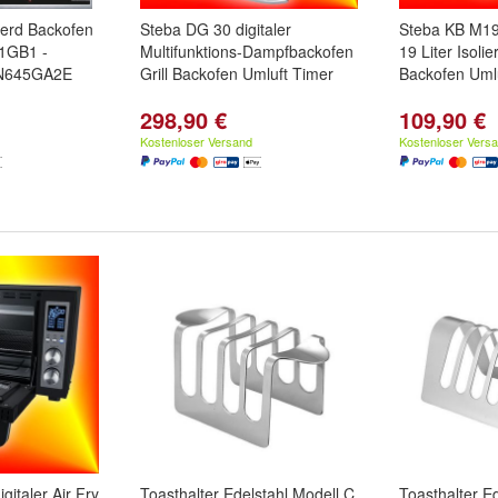
erd Backofen
Steba DG 30 digitaler
Steba KB M19 
1GB1 -
Multifunktions-Dampfbackofen
19 Liter Isolier
N645GA2E
Grill Backofen Umluft Timer
Backofen Uml
298,90 €
109,90 €
Kostenloser Versand
Kostenloser Vers
gitaler Air Fry
Toasthalter Edelstahl Modell C
Toasthalter E