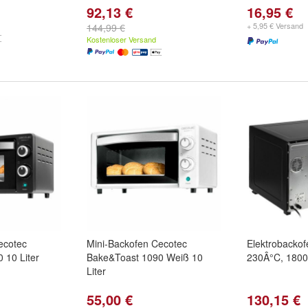
92,13 €
16,95 €
+ 5,95 € Versand
144,99 €
Kostenloser Versand
ecotec
Mini-Backofen Cecotec
Elektrobackof
 10 Liter
Bake&Toast 1090 Weiß 10
230Â°C, 1800
Liter
55,00 €
130,15 €