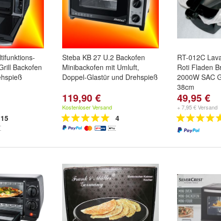
ifunktions-
Steba KB 27 U.2 Backofen
RT-012C Lav
rill Backofen
Minibackofen mit Umluft,
Roti Fladen B
ehspieß
Doppel-Glastür und Drehspieß
2000W SAC Ge
38cm
119,90 €
49,95 €
Kostenloser Versand
+ 7,95 € Versand
15
4