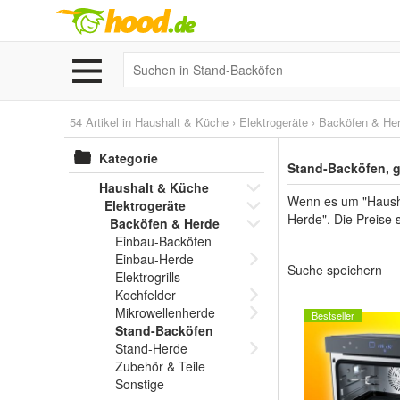
54 Artikel in
Haushalt & Küche
›
Elektrogeräte
›
Backöfen & He
Kategorie
Stand-Backöfen, g
Haushalt & Küche
Wenn es um "Hausha
Elektrogeräte
Herde". Die Preise 
Backöfen & Herde
Einbau-Backöfen
Einbau-Herde
Suche speichern
Elektrogrills
Kochfelder
Mikrowellenherde
Bestseller
Stand-Backöfen
Stand-Herde
Zubehör & Teile
Sonstige