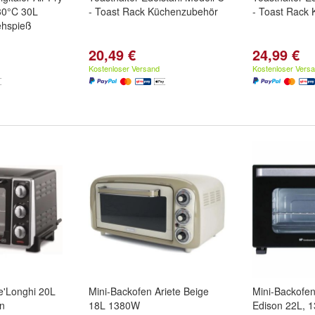
230°C 30L
- Toast Rack Küchenzubehör
- Toast Rack
ehspieß
20,49 €
24,99 €
Kostenloser Versand
Kostenloser Vers
e'Longhi 20L
Mini-Backofen Ariete Beige
Mini-Backofen
on
18L 1380W
Edison 22L, 