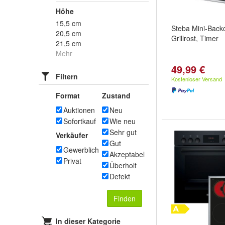
Höhe
15,5 cm
Steba Mini-Back
20,5 cm
Grillrost, Timer
21,5 cm
Mehr
49,99 €
Filtern
Kostenloser Versand
Format
Zustand
Auktionen
Neu
Sofortkauf
Wie neu
Sehr gut
Verkäufer
Gut
Gewerblich
Akzeptabel
Privat
Überholt
Defekt
Finden
In dieser Kategorie