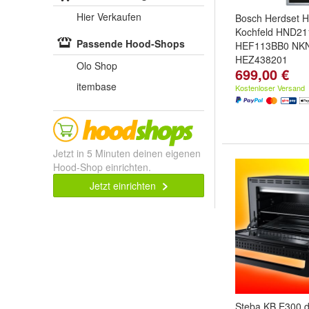
Hier Verkaufen
Bosch Herdset H
Kochfeld HND21
Passende Hood-Shops
HEF113BB0 NK
HEZ438201
Olo Shop
699,00 €
itembase
Kostenloser Versand
Jetzt in 5 Minuten deinen eigenen
Hood-Shop einrichten.
Jetzt einrichten
Steba KB E300 di