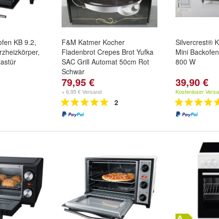
ofen KB 9.2,
F&M Katmer Kocher
Silvercrest® 
zheizkörper,
Fladenbrot Crepes Brot Yufka
Mini Backofe
astür
SAC Grill Automat 50cm Rot
800 W
Schwar
79,95 €
39,90 €
+ 6,95 € Versand
Kostenloser Vers
2