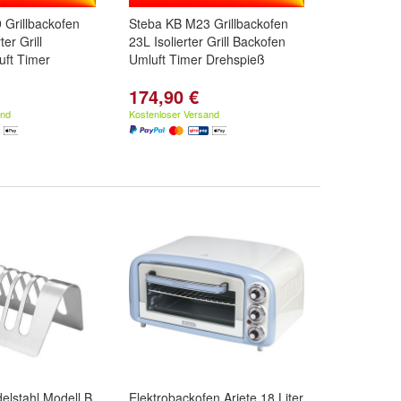
Grillbackofen
Steba KB M23 Grillbackofen
ter Grill
23L Isolierter Grill Backofen
uft Timer
Umluft Timer Drehspieß
174,90 €
and
Kostenloser Versand
delstahl Modell B
Elektrobackofen Ariete 18 Liter