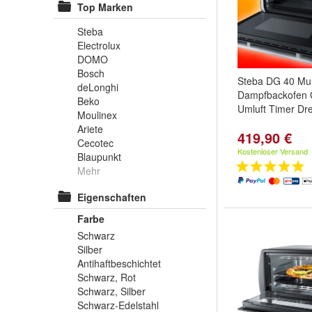
Top Marken
Steba
Electrolux
DOMO
Bosch
Steba DG 40 Mult
deLonghi
Dampfbackofen G
Beko
Umluft Timer Dr
Moulinex
Ariete
419,90 €
Cecotec
Kostenloser Versand
Blaupunkt
Mehr
Eigenschaften
Farbe
Schwarz
Silber
Antihaftbeschichtet
Schwarz, Rot
Schwarz, Silber
Schwarz-Edelstahl