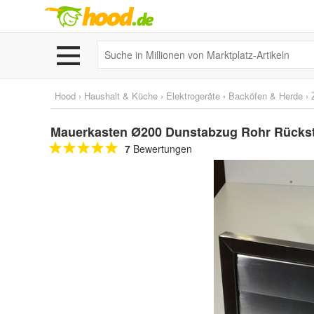
Hood
›
Haushalt & Küche
›
Elektrogeräte
›
Backöfen & Herde
›
Mauerkasten Ø200 Dunstabzug Rohr Rückst
7
Bewertungen