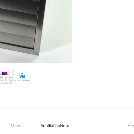
Marke:
VentilationNord
Her