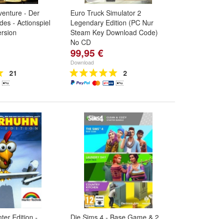
enture - Der
Euro Truck Simulator 2
des - Actionspiel
Legendary Edition (PC Nur
rsion
Steam Key Download Code)
No CD
99,95 €
Download
21
2
er Edition -
Die Sims 4 - Base Game & 2