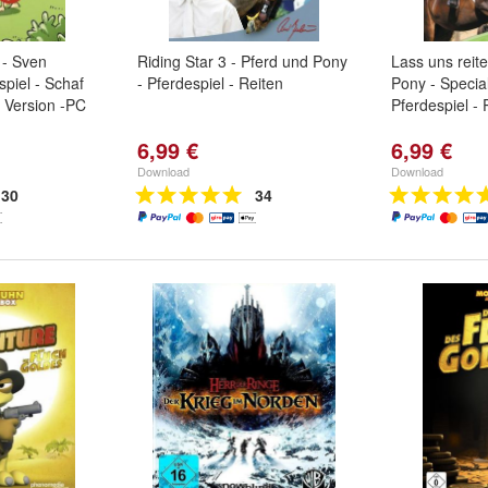
 - Sven
Riding Star 3 - Pferd und Pony
Lass uns reite
spiel - Schaf
- Pferdespiel - Reiten
Pony - Special
 Version -PC
Pferdespiel -
6,99 €
6,99 €
Download
Download
30
34