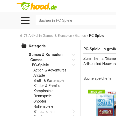
6178 Artikel in
Games & Konsolen
›
Games
›
PC-Spiele
Kategorie
PC-Spiele, in gro
Games & Konsolen
Zum Thema "Games", 
Games
Artikel sind Neuwa
PC-Spiele
Action & Adventures
Arcade
Suche speichern
Brett- & Kartenspiel
Kinder & Familie
Kampfspiele
Bestseller
Rennspiele
Shooter
Rollenspiele
Simulationen