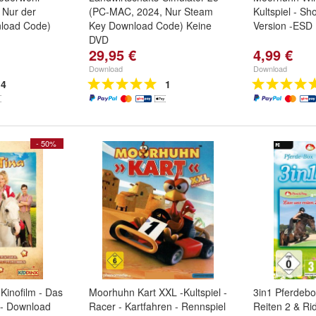
 Nur der
(PC-MAC, 2024, Nur Steam
Kultspiel - S
load Code)
Key Download Code) Keine
Version -ESD
DVD
29,95 €
4,99 €
Download
Download
4
1
- 50%
 Kinofilm - Das
Moorhuhn Kart XXL -Kultspiel -
3in1 Pferdebo
 - Download
Racer - Kartfahren - Rennspiel
Reiten 2 & Rid