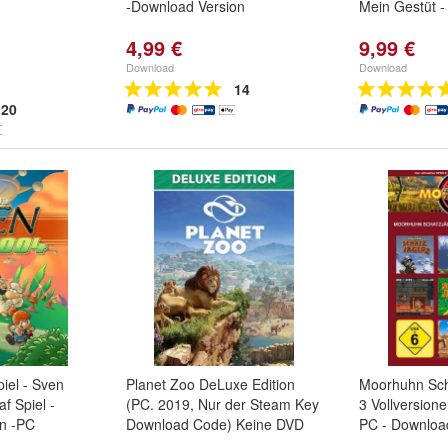
-Download Version
Mein Gestüt 
4,99 €
9,99 €
Download
Download
14
20
piel - Sven
Planet Zoo DeLuxe Edition
Moorhuhn Sch
f Spiel -
(PC. 2019, Nur der Steam Key
3 Vollversione
n -PC
Download Code) Keine DVD
PC - Downloa