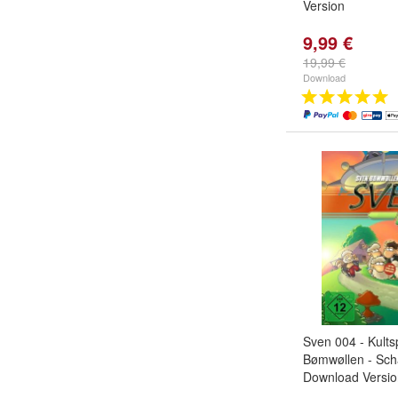
Version
9,99 €
19,99 €
Download
Sven 004 - Kults
Bømwøllen - Scha
Download Versio