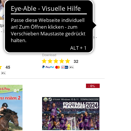
praxis - Einsatz
Pferd und Pony - Die
 - PC Download
Reitakademie - Dressur -
Springreiten - Westernreiten -
PC
7,99 €
Download
32
45
- 6%