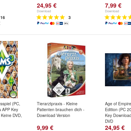
24,95 €
7,99 €
Download
Download
16
3
sspiel (PC,
Tierarztpraxis - Kleine
Age of Empire
A APP Key
Patienten brauchen dich -
Edition (PC 
 Keine DVD,
Download Version
Key Download
DVD
9,99 €
24,95 €