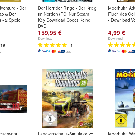
venture - Der
Der Herr der Ringe - Der Krieg
Moorhuhn Adv
ao & Der
im Norden (PC, Nur Steam
Fluch des Gol
 - 2 Spiele
Key Download Code) Keine
- Download Ve
DVD
159,95 €
4,99 €
Download
Download
19
1
Feuerwehr
Landwirtschafts-Simulator 25
Moorhuhn Wint