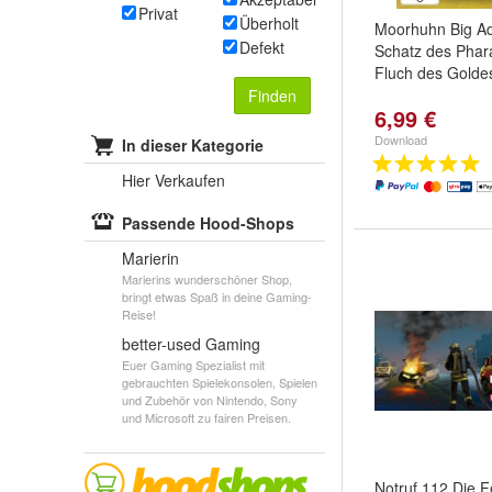
Privat
Überholt
Moorhuhn Big Ad
Defekt
Schatz des Phar
Fluch des Goldes
Finden
6,99 €
Download
In dieser Kategorie
Hier Verkaufen
Passende Hood-Shops
Marierin
Marierins wunderschöner Shop,
bringt etwas Spaß in deine Gaming-
Reise!
better-used Gaming
Euer Gaming Spezialist mit
gebrauchten Spielekonsolen, Spielen
und Zubehör von Nintendo, Sony
und Microsoft zu fairen Preisen.
Notruf 112 Die 