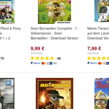
 Pferd & Pony
Sven Bomwollen Complete - 7
Meine Tierarzt
ie
Vollversionen - Sven
auf dem Land 
l 1 + 2
Bømwøllen - Download Version
Download Ver
9,99 €
7,99 €
Download
Download
70
48