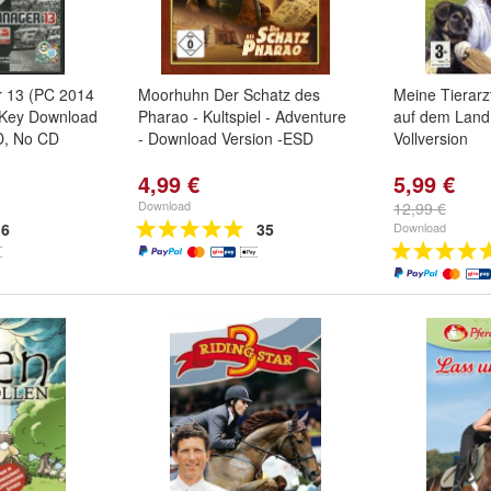
r 13 (PC 2014
Moorhuhn Der Schatz des
Meine Tierarzt
 Key Download
Pharao - Kultspiel - Adventure
auf dem Land
D, No CD
- Download Version -ESD
Vollversion
4,99 €
5,99 €
Download
12,99 €
6
35
Download