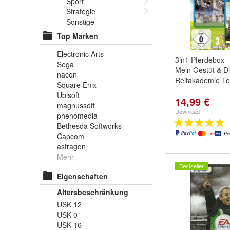
Sport
Strategie
Sonstige
Top Marken
Electronic Arts
3in1 Pferdebox -
Sega
Mein Gestüt & D
nacon
Reitakademie Tei
Square Enix
Ubisoft
14,99 €
magnussoft
Download
phenomedia
Bethesda Softworks
Capcom
astragon
Mehr
Bestseller
Eigenschaften
Altersbeschränkung
USK 12
USK 0
USK 16