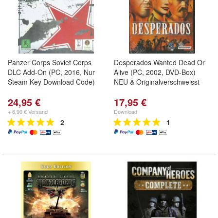
Panzer Corps Soviet Corps
Desperados Wanted Dead Or
DLC Add-On (PC, 2016, Nur
Alive (PC, 2002, DVD-Box)
Steam Key Download Code)
NEU & Originalverschweisst
24,95 €
17,95 €
+ 6,90 € Versand
Download
2
1