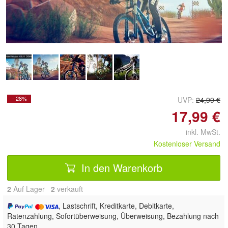
Doppelt antippen zum
vergrößern
- 28%
UVP:
24,99 €
17,99 €
inkl. MwSt.
Kostenloser Versand
In den Warenkorb
2
Auf Lager
2
 verkauft
, Lastschrift, Kreditkarte, Debitkarte,
Ratenzahlung, Sofortüberweisung, Überweisung, Bezahlung nach
30 Tagen