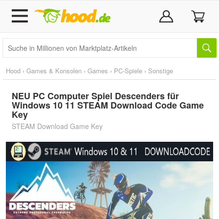
Hood
›
Games & Konsolen
›
Games
›
PC-Spiele
›
Sonstige
NEU PC Computer Spiel Descenders für
Windows 10 11 STEAM Download Code Game
Key
STEAM Download Game Key