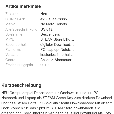
Artikelmerkmale
Zustand:
Neu
GTIN / EAN:
4260134476065
Marke:
No More Robots
Altersbeschränkung
:
USK 12
Spielname
:
Descenders
MPN
:
STEAM Store billig günstig preiswert Downloa
Besonderheit
:
digitaler Downloadcode für Steam
Plattform
:
PC, Laptop, Notebook, Computer, STEAM, W
Versand
:
kostenlos innerhalb 24h per Hood.de Nachric
Genre
:
Action & Abenteuer, Rennen, Simulation, Spor
Erscheinungsjahr
:
2019
Kurzbeschreibung
NEU Computerspiel Descenders für Windows 10 und 11, PC,
Notebook und Laptop als STEAM Game Key zum direkten Download
über das Steam Portal PC Spiel als Steam Downloadcode Mit diesem
Code können Sie das Spiel im STEAM Store downloaden. Sie
erhalten den Code innerhalb 24h nach Kauf und Bezahlung als Foto