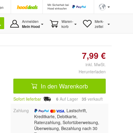
Mit Sicherheit bei
en
Hood einkaufen
Anmelden
Waren-
Merk-
Mein Hood
korb
zettel
7,99 €
inkl. MwSt.
Herunterladen
In den Warenkorb
Sofort lieferbar
6
Auf Lager
35
 verkauft
Zahlung
, Lastschrift,
Kreditkarte, Debitkarte,
Ratenzahlung, Sofortüberweisung,
Überweisung, Bezahlung nach 30