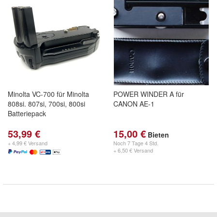
Minolta VC-700 für Minolta
POWER WINDER A für
808si. 807si, 700si, 800si
CANON AE-1
Batteriepack
53,99 €
15,00 €
Bieten
+ 4,99 € Versand
Noch
7 Tage 4 Std.
+ 6,50 € Versand