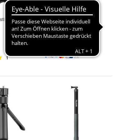
tigung Kite für
Puluz - PU3049B -
Fotoständer
44,57 €
Kostenloser Versand
1