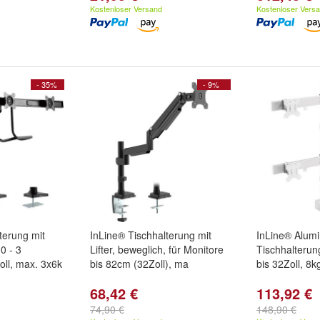
Kostenloser Versand
Kostenloser Vers
- 35%
- 9%
terung mit
InLine® Tischhalterung mit
InLine® Alumi
0 - 3
Lifter, beweglich, für Monitore
Tischhalterun
oll, max. 3x6k
bis 82cm (32Zoll), ma
bis 32Zoll, 8k
68,42 €
113,92 €
74,90 €
148,90 €