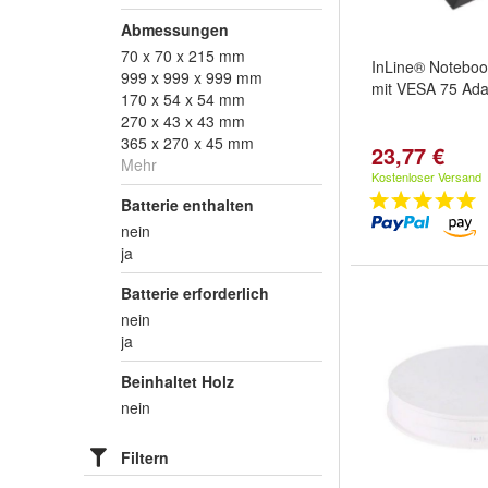
Abmessungen
70 x 70 x 215 mm
InLine® Noteboo
999 x 999 x 999 mm
mit VESA 75 Ada
170 x 54 x 54 mm
270 x 43 x 43 mm
365 x 270 x 45 mm
23,77 €
Mehr
Kostenloser Versand
Batterie enthalten
nein
ja
Batterie erforderlich
nein
ja
Beinhaltet Holz
nein
Filtern