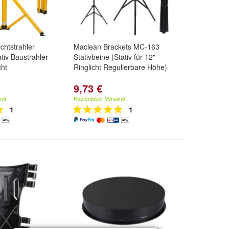
lichtstrahler
Maclean Brackets MC-163
tiv Baustrahler
Stativbeine (Stativ für 12"
cht
Ringlicht Regulierbare Höhe)
9,73 €
and
Kostenloser Versand
1
1