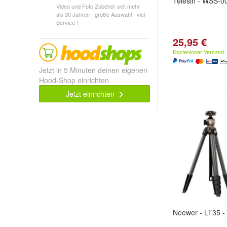
Telesin - WSS-001
Video und Foto Zubehör seit mehr
als 30 Jahren - große Auswahl - viel
Service !
25,95 €
Kostenloser Versand
Jetzt in 5 Minuten deinen eigenen
Hood-Shop einrichten.
Jetzt einrichten
Neewer - LT35 - 