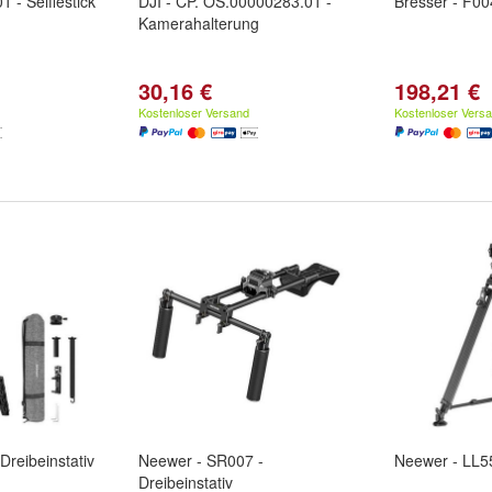
 - Selfiestick
DJI - CP. OS.00000283.01 -
Bresser - F0
Kamerahalterung
30,16 €
198,21 €
Kostenloser Versand
Kostenloser Vers
Dreibeinstativ
Neewer - SR007 -
Neewer - LL55
Dreibeinstativ