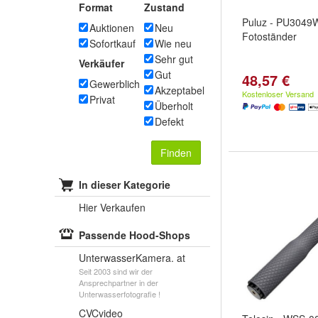
Format
Zustand
Puluz - PU3049W
Auktionen
Neu
Fotoständer
Sofortkauf
Wie neu
Sehr gut
Verkäufer
Gut
48,57 €
Gewerblich
Akzeptabel
Kostenloser Versand
Privat
Überholt
Defekt
Finden
In dieser Kategorie
Hier Verkaufen
Passende Hood-Shops
UnterwasserKamera. at
Seit 2003 sind wir der
Ansprechpartner in der
Unterwasserfotografie !
CVCvideo