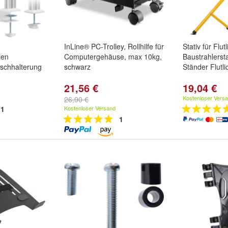
InLine® PC-Trolley, Rollhilfe für
Stativ für Flut
len
Computergehäuse, max 10kg,
Baustrahlersta
ischhalterung
schwarz
Ständer Flutli
21,56 €
19,04 €
Kostenloser Vers
26,90 €
1
Kostenloser Versand
1