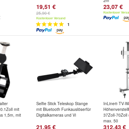
2m
19,51 €
23,07 €
Kostenloser Vers
25,90 €
Kostenloser Versand
1
alter
Selfie Stick Teleskop Stange
InLine® TV-W
10.1Zoll mit
mit Bluetooth Funkauslöserfür
Höhenverstell
ss 1,5m, mit
Digitalkameras und Vi
37Zoll-70Zoll
max. 50
21,95 €
312,43 €