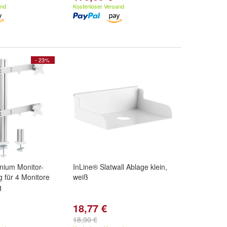
and
Kostenloser Versand
- 23%
nium Monitor-
InLine® Slatwall Ablage klein,
g für 4 Monitore
weiß
g
18,77 €
18,90 €