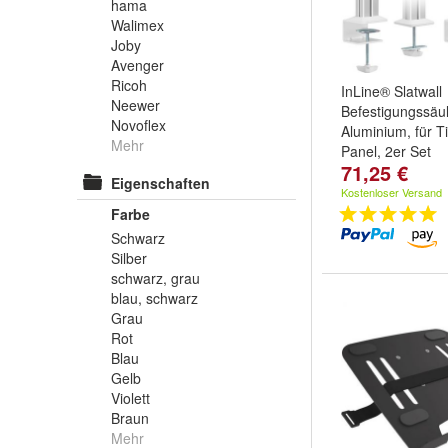
hama
Walimex
Joby
Avenger
Ricoh
InLine® Slatwall
Neewer
Befestigungssäu
Novoflex
Aluminium, für T
Mehr
Panel, 2er Set
71,25 €
Eigenschaften
Kostenloser Versand
Farbe
Schwarz
Silber
schwarz, grau
blau, schwarz
Grau
Rot
Blau
Gelb
Violett
Braun
Mehr