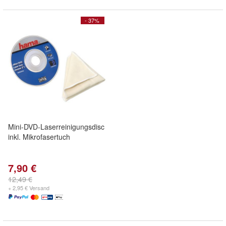
- 37%
Mini-DVD-Laserreinigungsdisc
inkl. Mikrofasertuch
7,90 €
12,49 €
+ 2,95 € Versand