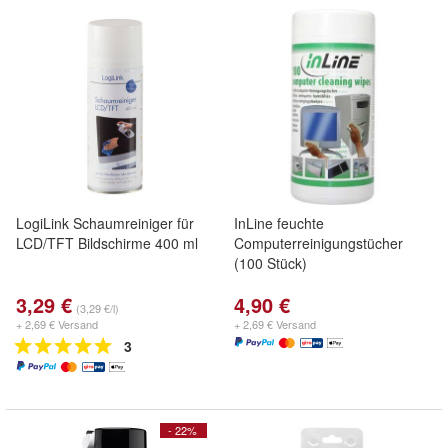
LogiLink Schaumreiniger für
InLine feuchte
LCD/TFT Bildschirme 400 ml
Computerreinigungstücher
(100 Stück)
3,29 €
4,90 €
(3,29 €/l)
+ 2,69 € Versand
+ 2,69 € Versand
3
- 22%