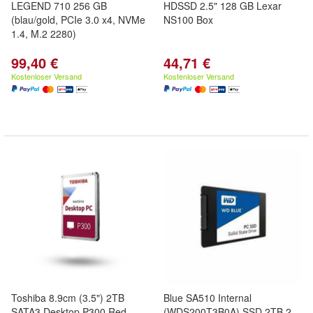
LEGEND 710 256 GB
HDSSD 2.5" 128 GB Lexar
(blau/gold, PCIe 3.0 x4, NVMe
NS100 Box
1.4, M.2 2280)
99,40 €
44,71 €
Kostenloser Versand
Kostenloser Versand
Toshiba 8.9cm (3.5") 2TB
Blue SA510 Internal
SATA3 Desktop P300 Red
(WDS200T3B0A) SSD 2TB 2