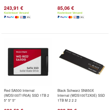
243,91 €
85,06 €
Kostenloser Versand
Kostenloser Versand
Red SA500 Internal
Black Schwarz SN850X
(WDS100T1R0A) SSD 1TB 2
Internal (WDS100T2X0E) SSD
5" 5" 5"
1TB M 2 2 2