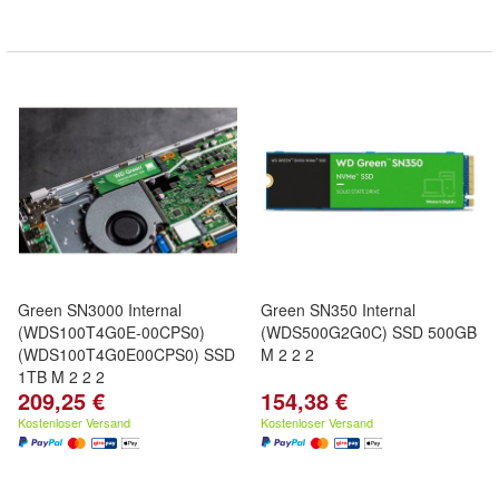
Green SN3000 Internal
Green SN350 Internal
(WDS100T4G0E-00CPS0)
(WDS500G2G0C) SSD 500GB
(WDS100T4G0E00CPS0) SSD
M 2 2 2
1TB M 2 2 2
209,25 €
154,38 €
Kostenloser Versand
Kostenloser Versand