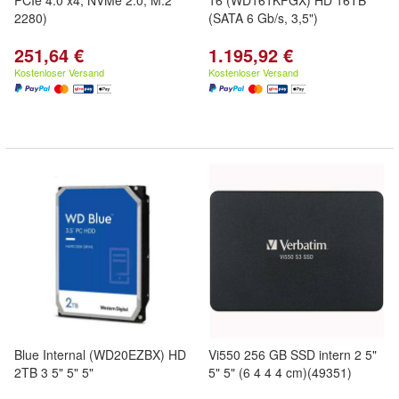
PCIe 4.0 x4, NVMe 2.0, M.2
16 (WD161KFGX) HD 16TB
2280)
(SATA 6 Gb/s, 3,5")
251,64 €
1.195,92 €
Kostenloser Versand
Kostenloser Versand
Blue Internal (WD20EZBX) HD
Vi550 256 GB SSD intern 2 5"
2TB 3 5" 5" 5"
5" 5" (6 4 4 4 cm)(49351)