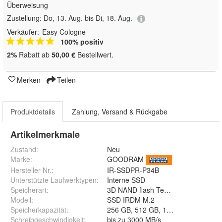
Überweisung
Zustellung:
Do, 13. Aug. bis Di, 18. Aug.
Verkäufer:
Easy Cologne
100% positiv
2%
Rabatt ab
50,00 €
Bestellwert.
Merken
Teilen
Produktdetails
Zahlung, Versand & Rückgabe
Artikelmerkmale
Zustand:
Neu
Marke:
GOODRAM
Hersteller Nr.:
IR-SSDPR-P34B
Unterstützte Laufwerktypen
:
Interne SSD
Speicherart
:
3D NAND flash-Technologie
Modell
:
SSD IRDM M.2
Speicherkapazität
:
256 GB, 512 GB, 1TB, 2TB
Schreibgeschwindigkeit
:
bis zu 3000 MB/s