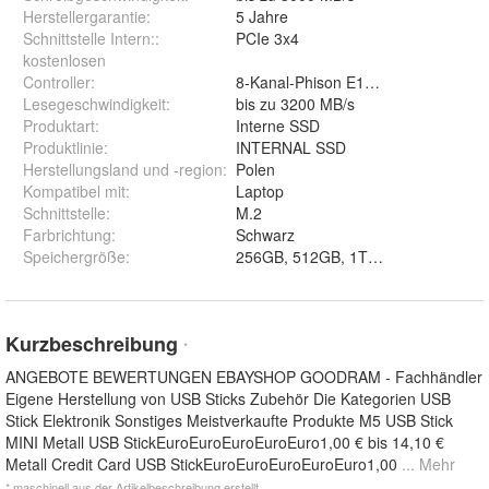
Herstellergarantie
:
5 Jahre
Schnittstelle Intern:
:
PCIe 3x4
kostenlosen
Controller
:
8-Kanal-Phison E12-Controller mit 
Lesegeschwindigkeit
:
bis zu 3200 MB/s
Produktart
:
Interne SSD
Produktlinie
:
INTERNAL SSD
Herstellungsland und -region
:
Polen
Kompatibel mit
:
Laptop
Schnittstelle
:
M.2
Farbrichtung
:
Schwarz
Speichergröße
:
256GB, 512GB, 1TB und 2TB
Kurzbeschreibung
*
ANGEBOTE BEWERTUNGEN EBAYSHOP GOODRAM - Fachhändler
Eigene Herstellung von USB Sticks Zubehör Die Kategorien USB
Stick Elektronik Sonstiges Meistverkaufte Produkte M5 USB Stick
MINI Metall USB StickEuroEuroEuroEuroEuro1,00 € bis 14,10 €
Metall Credit Card USB StickEuroEuroEuroEuroEuro1,00
... Mehr
* maschinell aus der Artikelbeschreibung erstellt