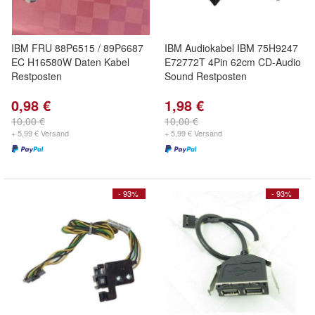
IBM FRU 88P6515 / 89P6687
IBM Audiokabel IBM 75H9247
EC H16580W Daten Kabel
E72772T 4Pin 62cm CD-Audio
Restposten
Sound Restposten
0,98 €
1,98 €
10,00 €
10,00 €
+ 5,99 € Versand
+ 5,99 € Versand
- 93%
- 93%