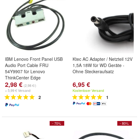
IBM Lenovo Front Panel USB
Ktec AC Adapter / Netzteil 12V
Audio Port Cable FRU
1,5A 18W für WD Geräte -
54Y9907 für Lenovo
Ohne Steckeraufsatz
ThinkCenter Edge
2,98 €
6,95 €
(2,98 €/)
+ 5,99 € Versand
Kostenloser Versand
2
1
- 70%
- 80%