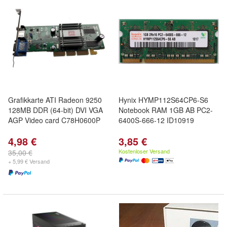
Grafikkarte ATI Radeon 9250
Hynix HYMP112S64CP6-S6
128MB DDR (64-bit) DVI VGA
Notebook RAM 1GB AB PC2-
AGP Video card C78H0600P
6400S-666-12 ID10919
4,98 €
3,85 €
Kostenloser Versand
35,00 €
+ 5,99 € Versand