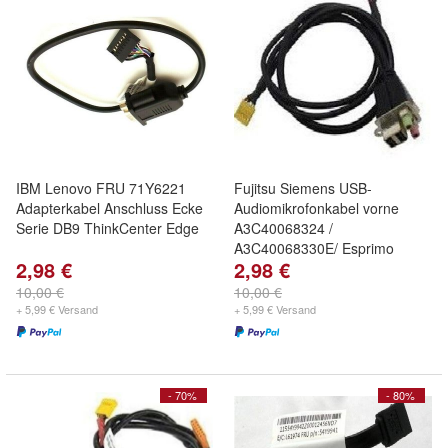
IBM Lenovo FRU 71Y6221
Fujitsu Siemens USB-
Adapterkabel Anschluss Ecke
Audiomikrofonkabel vorne
Serie DB9 ThinkCenter Edge
A3C40068324 /
A3C40068330E/ Esprimo
2,98 €
2,98 €
10,00 €
10,00 €
+ 5,99 € Versand
+ 5,99 € Versand
- 70%
- 80%