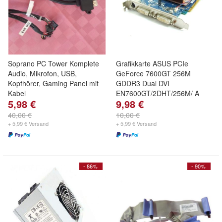
Soprano PC Tower Komplete
Grafikkarte ASUS PCIe
Audio, Mikrofon, USB,
GeForce 7600GT 256M
Kopfhörer, Gaming Panel mit
GDDR3 Dual DVI
Kabel
EN7600GT/2DHT/256M/ A
5,98 €
9,98 €
40,00 €
10,00 €
+ 5,99 € Versand
+ 5,99 € Versand
- 86%
- 90%