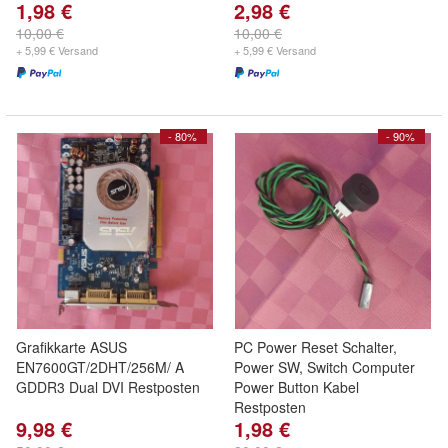
1,98 €
2,98 €
10,00 €
10,00 €
+ 5,99 € Versand
+ 5,99 € Versand
- 80%
- 90%
Grafikkarte ASUS
PC Power Reset Schalter,
EN7600GT/2DHT/256M/ A
Power SW, Switch Computer
GDDR3 Dual DVI Restposten
Power Button Kabel
Restposten
9,98 €
1,98 €