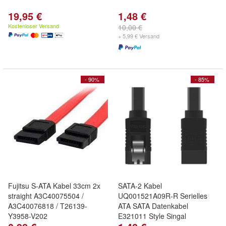
19,95 €
1,48 €
Kostenloser Versand
10,00 €
+ 5,99 € Versand
- 90%
- 85%
Fujitsu S-ATA Kabel 33cm 2x
SATA-2 Kabel
straight A3C40075504 /
UQ001521A09R-R Serielles
A3C40076818 / T26139-
ATA SATA Datenkabel
Y3958-V202
E321011 Style Singal