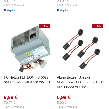
50,00 €
20,00 €
+ 5,99 € Versand
+ 5,99 € Versand
- 86%
- 80%
PC Netzteil LITEON PS-5022-
Alarm Buzzer Speaker
3M 230 Watt 74P4300 20-PIN
Motherboard PC Internal BIOS
Mini Onboard Case
9,98 €
0,98 €
70,00 €
5,00 €
+ 6,99 € Versand
+ 5,99 € Versand