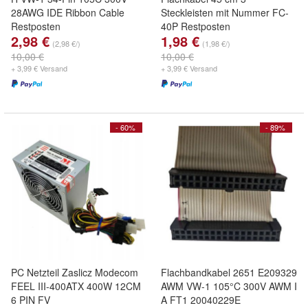
28AWG IDE Ribbon Cable
Steckleisten mit Nummer FC-
Restposten
40P Restposten
2,98 €
1,98 €
(2,98 €/)
(1,98 €/)
10,00 €
10,00 €
+ 3,99 € Versand
+ 3,99 € Versand
- 60%
- 89%
PC Netzteil Zaslicz Modecom
Flachbandkabel 2651 E209329
FEEL III-400ATX 400W 12CM
AWM VW-1 105°C 300V AWM I
6 PIN FV
A FT1 20040229E