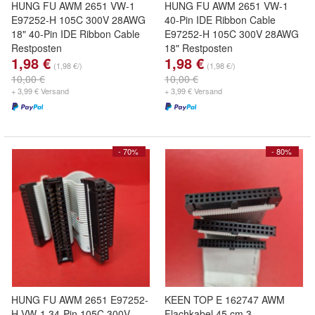
HUNG FU AWM 2651 VW-1
HUNG FU AWM 2651 VW-1
E97252-H 105C 300V 28AWG
40-Pin IDE Ribbon Cable
18" 40-Pin IDE Ribbon Cable
E97252-H 105C 300V 28AWG
Restposten
18" Restposten
1,98 €
1,98 €
(1,98 €/)
(1,98 €/)
10,00 €
10,00 €
+ 3,99 € Versand
+ 3,99 € Versand
- 70%
- 80%
HUNG FU AWM 2651 E97252-
KEEN TOP E 162747 AWM
H VW-1 34-Pin 105C 300V
Flachkabel 45 cm 3