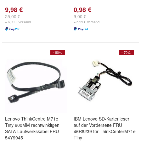
9,98 €
0,98 €
25,00 €
9,00 €
+ 6,99 € Versand
+ 5,99 € Versand
- 80%
- 70%
Lenovo ThinkCentre M71e
IBM Lenovo SD-Kartenleser
Tiny 600MM rechtwinkligen
auf der Vorderseite FRU
SATA-Laufwerkskabel FRU
46R8239 für ThinkCenterM71e
54Y9945
Tiny