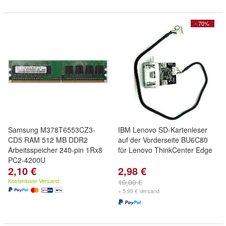
- 70%
Samsung M378T6553CZ3-
IBM Lenovo SD-Kartenleser
CD5 RAM 512 MB DDR2
auf der Vorderseite BU6C80
Arbeitsspeicher 240-pin 1Rx8
für Lenovo ThinkCenter Edge
PC2-4200U
2,10 €
2,98 €
Kostenloser Versand
10,00 €
+ 5,99 € Versand