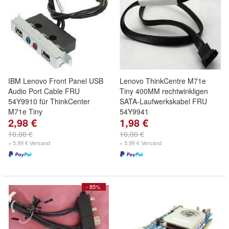
IBM Lenovo Front Panel USB
Lenovo ThinkCentre M71e
Audio Port Cable FRU
Tiny 400MM rechtwinkligen
54Y9910 für ThinkCenter
SATA-Laufwerkskabel FRU
M71e Tiny
54Y9941
2,98 €
1,98 €
10,00 €
10,00 €
+ 5,99 € Versand
+ 5,99 € Versand
- 85%