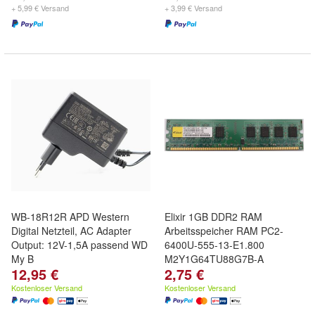
+ 5,99 € Versand
+ 3,99 € Versand
WB-18R12R APD Western
Elixir 1GB DDR2 RAM
Digital Netzteil, AC Adapter
Arbeitsspeicher RAM PC2-
Output: 12V-1,5A passend WD
6400U-555-13-E1.800
My B
M2Y1G64TU88G7B-A
12,95 €
2,75 €
Kostenloser Versand
Kostenloser Versand