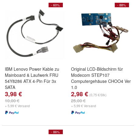
- 60%
- 88%
IBM Lenovo Power Kable zu
Original LCD-Bildschirm für
Mainboard & Laufwerk FRU
Modecom STEP107
54Y8286 ATX 4-Pin Für 3x
Computergehäuse CHOO4 Ver
SATA
1.0
3,98 €
2,98 €
(0,75 €/Stk)
10,00 €
25,00 €
+ 5,99 € Versand
+ 5,99 € Versand
- 86%