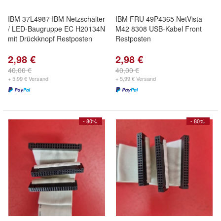
IBM 37L4987 IBM Netzschalter
IBM FRU 49P4365 NetVista
/ LED-Baugruppe EC H20134N
M42 8308 USB-Kabel Front
mit Drückknopf Restposten
Restposten
2,98 €
2,98 €
40,00 €
40,00 €
+ 5,99 € Versand
+ 5,99 € Versand
- 80%
- 80%