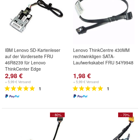
IBM Lenovo SD-Kartenleser
Lenovo ThinkCentre 430MM
auf der Vorderseite FRU
rechtwinkligen SATA-
46R8239 für Lenovo
Laufwerkskabel FRU 54Y9948
ThinkCenter Edge
2,98 €
1,98 €
+ 5,99 € Versand
+ 5,99 € Versand
1
1
- 80%
- 70%