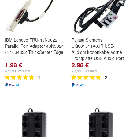
IBM Lenovo FRU-43N9022
Fujitsu Siemens
Parallel Port Adapter 43N9024
UQ001511A09R USB-
/ 31034832 ThinkCenter Edge
Audiomikrofonkabel vorne
Frontplatte USB Audio Port
1,98 €
2,98 €
+ 5,99 € Versand
+ 5,99 € Versand
1
2