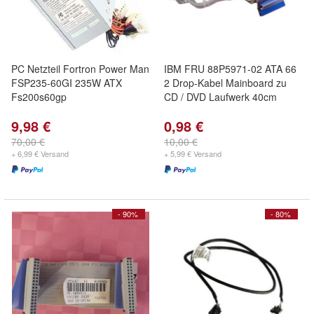
PC Netzteil Fortron Power Man
IBM FRU 88P5971-02 ATA 66
FSP235-60GI 235W ATX
2 Drop-Kabel Mainboard zu
Fs200s60gp
CD / DVD Laufwerk 40cm
9,98 €
0,98 €
70,00 €
10,00 €
+ 6,99 € Versand
+ 5,99 € Versand
- 90%
- 80%