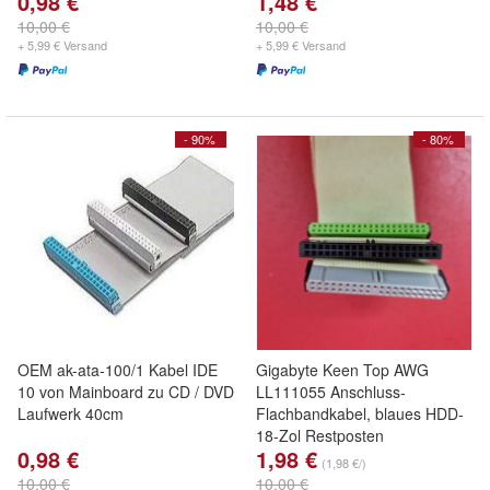
0,98 €
1,48 €
10,00 €
10,00 €
+ 5,99 € Versand
+ 5,99 € Versand
- 90%
- 80%
OEM ak-ata-100/1 Kabel IDE
Gigabyte Keen Top AWG
10 von Mainboard zu CD / DVD
LL111055 Anschluss-
Laufwerk 40cm
Flachbandkabel, blaues HDD-
18-Zol Restposten
0,98 €
1,98 €
(1,98 €/)
10,00 €
10,00 €