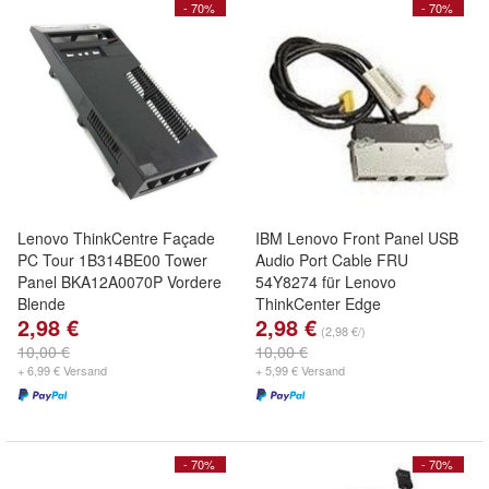
- 70%
- 70%
Lenovo ThinkCentre Façade
IBM Lenovo Front Panel USB
PC Tour 1B314BE00 Tower
Audio Port Cable FRU
Panel BKA12A0070P Vordere
54Y8274 für Lenovo
Blende
ThinkCenter Edge
2,98 €
2,98 €
(2,98 €/)
10,00 €
10,00 €
+ 6,99 € Versand
+ 5,99 € Versand
- 70%
- 70%