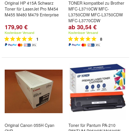
Original HP 415A Schwarz
TONER kompatibel zu Brother
Toner für LaserJet Pro M454
MFC-L3710CW MFC-
M455 M480 M479 Enterprise
L3750CDW MFC-L3750CDW
MFC-L3770CDW
179,90 €
ab 30,54 €
Kostenloser Versand
Kostenloser Versand
1
8
Original Canon 055H Cyan
Toner für Pantum PA-210