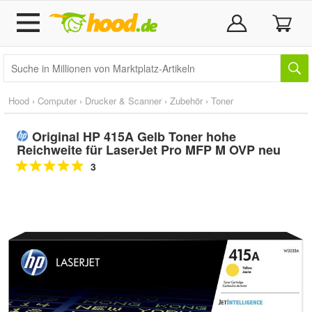
Hood
›
Computer
›
Drucker & Scanner
›
Zubehör
›
Toner
Original HP 415A Gelb Toner hohe
Reichweite für LaserJet Pro MFP M OVP neu
3