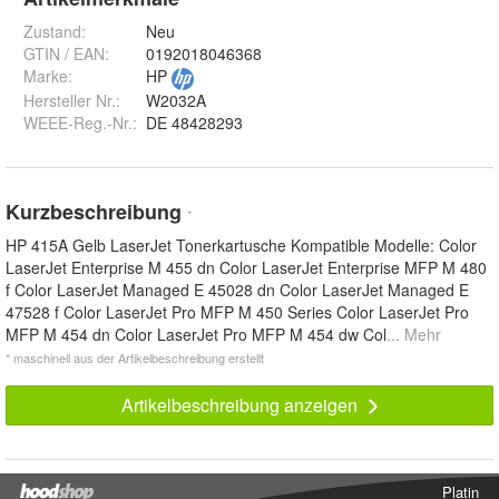
Zustand:
Neu
GTIN / EAN:
0192018046368
Marke:
HP
Hersteller Nr.:
W2032A
WEEE-Reg.-Nr.
:
DE 48428293
Kurzbeschreibung
*
HP 415A Gelb LaserJet Tonerkartusche Kompatible Modelle: Color
LaserJet Enterprise M 455 dn Color LaserJet Enterprise MFP M 480
f Color LaserJet Managed E 45028 dn Color LaserJet Managed E
47528 f Color LaserJet Pro MFP M 450 Series Color LaserJet Pro
MFP M 454 dn Color LaserJet Pro MFP M 454 dw Col
... Mehr
* maschinell aus der Artikelbeschreibung erstellt
Artikelbeschreibung anzeigen
Platin