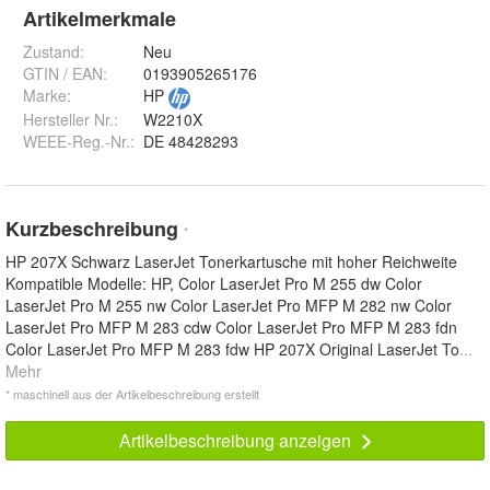
Artikelmerkmale
Zustand:
Neu
GTIN / EAN:
0193905265176
Marke:
HP
Hersteller Nr.:
W2210X
WEEE-Reg.-Nr.
:
DE 48428293
Kurzbeschreibung
*
HP 207X Schwarz LaserJet Tonerkartusche mit hoher Reichweite
Kompatible Modelle: HP, Color LaserJet Pro M 255 dw Color
LaserJet Pro M 255 nw Color LaserJet Pro MFP M 282 nw Color
LaserJet Pro MFP M 283 cdw Color LaserJet Pro MFP M 283 fdn
Color LaserJet Pro MFP M 283 fdw HP 207X Original LaserJet To
...
Mehr
* maschinell aus der Artikelbeschreibung erstellt
Artikelbeschreibung anzeigen