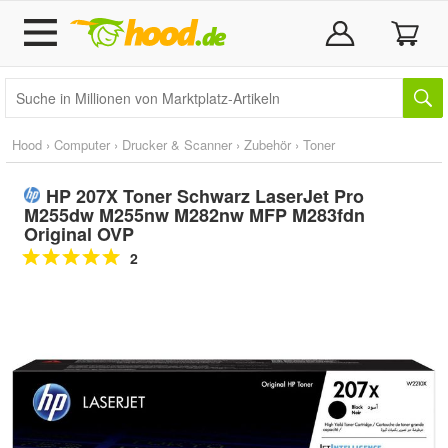
Hood
›
Computer
›
Drucker & Scanner
›
Zubehör
›
Toner
HP 207X Toner Schwarz LaserJet Pro
M255dw M255nw M282nw MFP M283fdn
Original OVP
2