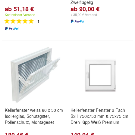
Zweiflügelig
ab 51,18 €
ab 90,00 €
Kostenloser Versand
+ 35,00 € Versand
1
Kellerfenster weiss 60 x 50 cm
Kellerfenster Fenster 2 Fach
Isolierglas, Schutzgitter,
BxH 750x750 mm & 75x75 cm
Pollenschutz, Montageset
Dreh-Kipp Weiß Premium
180,46 €
140,04 €