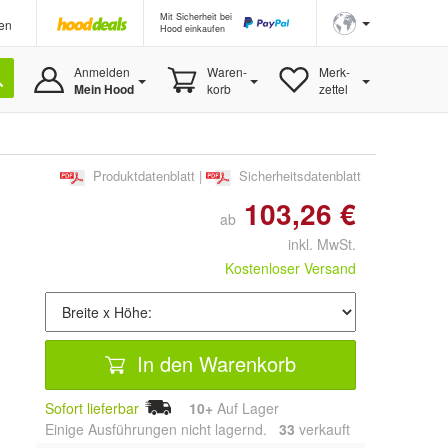
Mit Sicherheit bei
en
Hood einkaufen
Anmelden
Waren-
Merk-
Mein Hood
korb
zettel
Produktdatenblatt
|
Sicherheitsdatenblatt
103,26 €
ab
inkl. MwSt.
Kostenloser Versand
In den Warenkorb
Sofort lieferbar
10+
Auf Lager
Einige Ausführungen nicht lagernd.
33
 verkauft