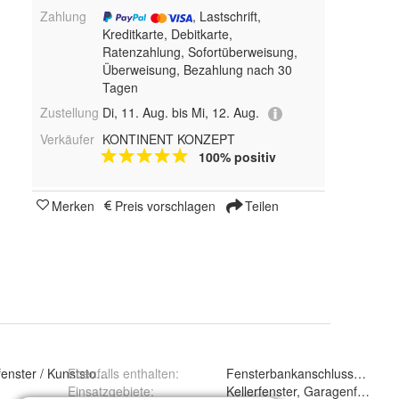
Zahlung
, Lastschrift,
Kreditkarte, Debitkarte,
Ratenzahlung, Sofortüberweisung,
Überweisung, Bezahlung nach 30
Tagen
Zustellung
Di, 11. Aug. bis Mi, 12. Aug.
Verkäufer
KONTINENT KONZEPT
100% positiv
Merken
Preis vorschlagen
Teilen
fenster / Kunststofffenster
Ebenfalls enthalten
:
Fensterbankanschlussprofil
Einsatzgebiete
:
Kellerfenster, Garagenfenste