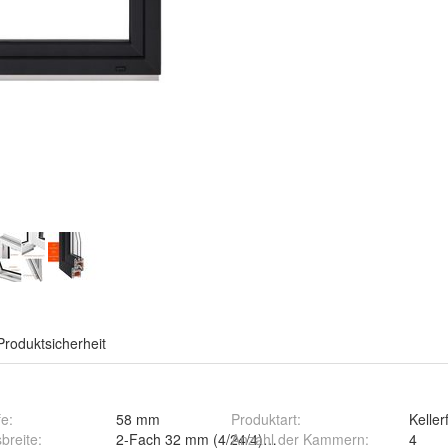
Produktsicherheit
fe
:
58 mm
Produktart
:
Keller
sbreite
:
2-Fach 32 mm (4/24/4)mm
Anzahl der Kammern
:
4