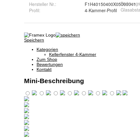
Dichtung
Hersteller Nr.:
F1H40150400X05000041
Glasabsta
Profil
:
4-Kammer-Profil