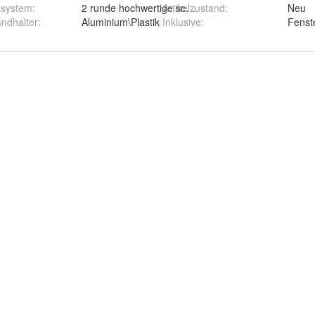
ssystem
:
2 runde hochwertige schwarze Dichtungen
Artikelzustand
:
Neu
ndhalter
:
Aluminium\Plastik
Inklusive
:
Fenste