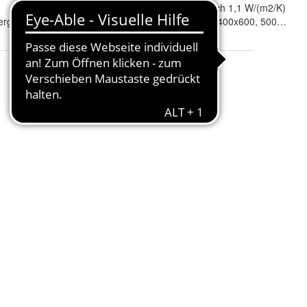
Waermeleitfaehigkeitswert
:
Ug - 2 Fach 1,1 W/(m2/K)
rgriff, Wasserschlitzkappen
Breite x Höhe
: