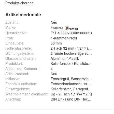
Produktsicherheit
Artikelmerkmale
Zustand:
Neu
Marke:
Framex
Hersteller Nr.:
F1H40000700X05000031
Profil
:
4-Kammer-Profil
Einbautiefe
:
58 mm
Isolierglasbreite
:
2-Fach 32 mm (4/24/4)mm
Dichtungssystem
:
2 runde hochwertige schwarze Dichtu
Glasabstandhalter
:
Aluminium\Plastik
Produktart
:
Kellerfenster / Kunststofffenster
Anzahl der Kammern
:
4
Artikelzustand
:
Neu
Inklusive
:
Fenstergriff, Wasserschlitzkappen
Ebenfalls enthalten
:
Fensterbankanschlussprofil
Einsatzgebiete
:
Kellerfenster, Garagenfenster, Neben
Waermeleitfaehigkeitswert
:
Ug - 2 Fach 1,1 W/(m2/K)
Anschlag
:
DIN Links und DIN Rechts