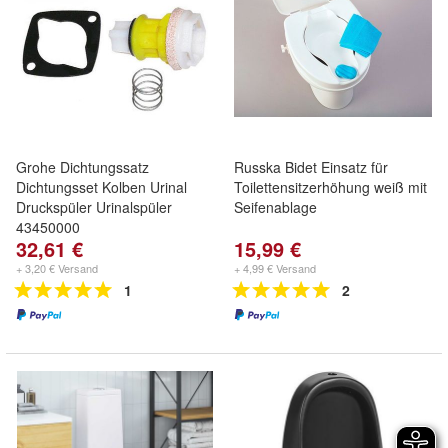
Grohe Dichtungssatz
Russka Bidet Einsatz für
Dichtungsset Kolben Urinal
Toilettensitzerhöhung weiß mit
Druckspüler Urinalspüler
Seifenablage
43450000
32,61 €
15,99 €
+ 3,20 € Versand
+ 4,99 € Versand
1
2