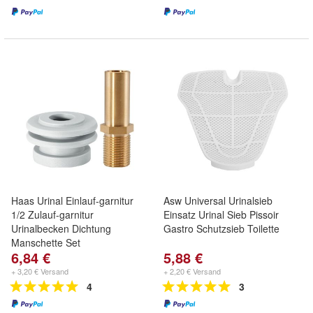
Haas Urinal Einlauf-garnitur
Asw Universal Urinalsieb
1/2 Zulauf-garnitur
Einsatz Urinal Sieb Pissoir
Urinalbecken Dichtung
Gastro Schutzsieb Toilette
Manschette Set
6,84 €
5,88 €
+ 3,20 € Versand
+ 2,20 € Versand
4
3