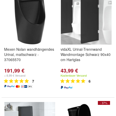
Mexen Nolan wandhängendes
vidaXL Urinal-Trennwand
Urinal, mattschwarz -
Wandmontage Schwarz 90x40
37065570
cm Hartglas
191,99 €
43,99 €
+ 8,99 € Versand
Kostenloser Versand
7
6
- 37%