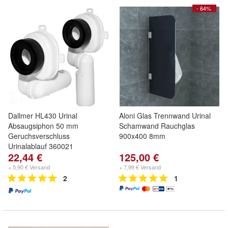
- 64%
Dallmer HL430 Urinal
Aloni Glas Trennwand Urinal
Absaugsiphon 50 mm
Schamwand Rauchglas
Geruchsverschluss
900x400 8mm
Urinalablauf 360021
22,44 €
125,00 €
+ 5,90 € Versand
+ 7,99 € Versand
2
1