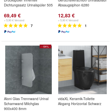
Druckspüler Innenteil
Geruchsverschluß Urinalablauf
Dichtungssatz Urinalspüler 505
Absaugsiphon 6280
69,49 €
12,83 €
+ 5,90 € Versand
+ 5,90 € Versand
7
1
- 64%
Aloni Glas Trennwand Urinal
vidaXL Keramik-Toilette
Schamwand Milchglas
Abgang Horizontal Schwarz
900x400 8mm