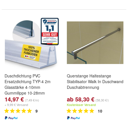
Duschdichtung PVC
Querstange Haltestange
Ersatzdichtung TYP-4 2m
Stabilisator Walk In Duschwand
Glasstärke 4-10mm
Duschabtrennung
Gummilippe 10-28mm
14,97 €
ab 58,30 €
(7,49 €/m)
(58,30 €/)
+ 9,99 € Versand
Kostenloser Versand
9
10