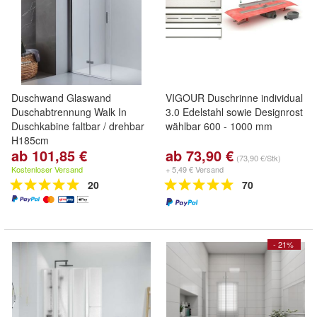
Duschwand Glaswand
VIGOUR Duschrinne individual
Duschabtrennung Walk In
3.0 Edelstahl sowie Designrost
Duschkabine faltbar / drehbar
wählbar 600 - 1000 mm
H185cm
ab 101,85 €
ab 73,90 €
(73,90 €/Stk)
Kostenloser Versand
+ 5,49 € Versand
20
70
- 21%