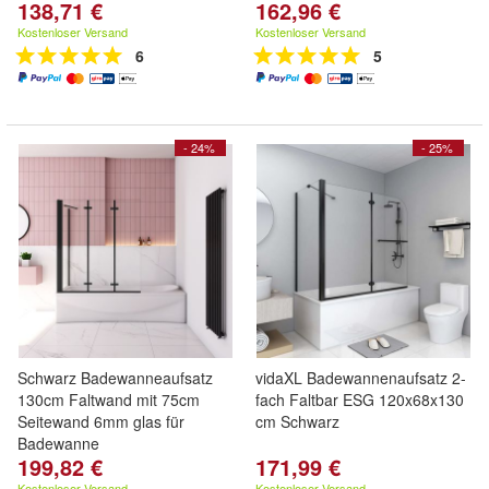
138,71 €
162,96 €
Kostenloser Versand
Kostenloser Versand
6
5
- 24%
- 25%
Schwarz Badewanneaufsatz
vidaXL Badewannenaufsatz 2-
130cm Faltwand mit 75cm
fach Faltbar ESG 120x68x130
Seitewand 6mm glas für
cm Schwarz
Badewanne
199,82 €
171,99 €
Kostenloser Versand
Kostenloser Versand