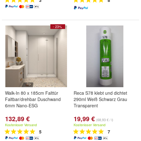
3
8
- 23%
Walk-In 80 x 185cm Falttür
Reca S78 klebt und dichtet
Faltbar/drehbar Duschwand
290ml Weiß Schwarz Grau
6mm Nano-ESG
Transparent
132,89 €
19,99 €
(68,93 € / l)
Kostenloser Versand
Kostenloser Versand
5
7