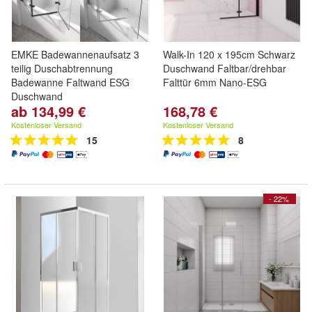
EMKE Badewannenaufsatz 3
Walk-In 120 x 195cm Schwarz
teilig Duschabtrennung
Duschwand Faltbar/drehbar
Badewanne Faltwand ESG
Falttür 6mm Nano-ESG
Duschwand
ab 134,99 €
168,78 €
Kostenloser Versand
Kostenloser Versand
15
8
- 22%