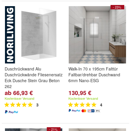
- 23%
Duschrückwand Alu
Walk-In 70 x 195cm Falttür
Duschrückwände Fliesenersatz
Faltbar/drehbar Duschwand
Eck Dusche Stein Grau Beton
6mm Nano-ESG
262
ab 66,93 €
130,95 €
Kostenloser Versand
Kostenloser Versand
3
4
- 21%