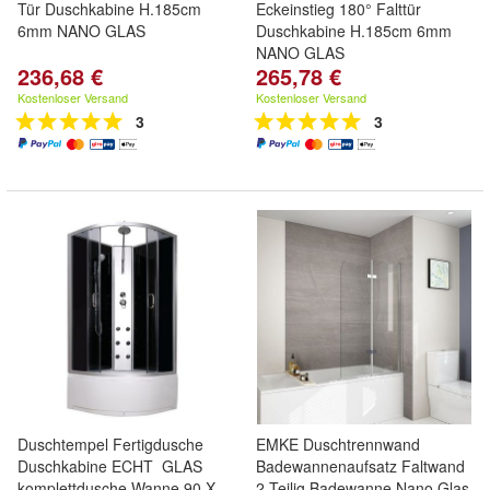
Tür Duschkabine H.185cm
Eckeinstieg 180° Falttür
6mm NANO GLAS
Duschkabine H.185cm 6mm
NANO GLAS
236,68 €
265,78 €
Kostenloser Versand
Kostenloser Versand
3
3
Duschtempel Fertigdusche
EMKE Duschtrennwand
Duschkabine ECHT GLAS
Badewannenaufsatz Faltwand
komplettdusche Wanne 90 X
2 Teilig Badewanne Nano Glas