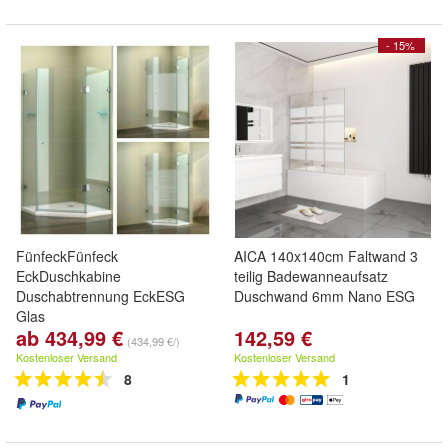
- 15%
FünfeckFünfeck
AICA 140x140cm Faltwand 3
EckDuschkabine
teilig Badewanneaufsatz
Duschabtrennung EckESG
Duschwand 6mm Nano ESG
Glas
ab 434,99 €
142,59 €
(434,99 €/)
Kostenloser Versand
Kostenloser Versand
8
1