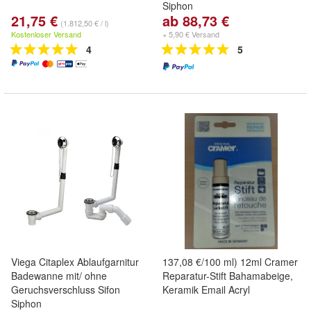
Siphon
21,75 €
ab 88,73 €
(1.812,50 € / l)
Kostenloser Versand
+ 5,90 € Versand
4
5
Viega Citaplex Ablaufgarnitur
137,08 €/100 ml) 12ml Cramer
Badewanne mit/ ohne
Reparatur-Stift Bahamabeige,
Geruchsverschluss Sifon
Keramik Email Acryl
Siphon