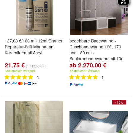
137,08 €/100 ml) 12ml Cramer
begehbare Badewanne -
Reparatur-Stift Manhattan
Duschbadewanne 160, 170
Keramik Email Acryl
und 180 cm -
Seniorenbadewanne mit Tür
21,75 €
ab 2.270,00 €
(1.812,50 € / l)
Kostenloser Versand
Kostenloser Versand
1
1
- 15%