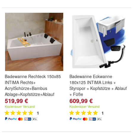
Badewanne Rechteck 150x85
Badewanne Eckwanne
INTIMA Rechts+
180x125 INTIMA Links +
AcrylSchürze+Bambus
Styropor + Kopfstütze + Ablauf
Ablage+Kopfstütze+Ablauf
+ Füße
519,99 €
609,99 €
Kostenloser Versand
Kostenloser Versand
1
1