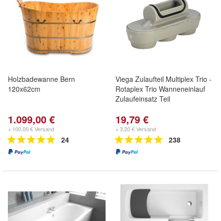
Holzbadewanne Bern
Viega Zulaufteil Multiplex Trio -
120x62cm
Rotaplex Trio Wanneneinlauf
Zulaufeinsatz Teil
1.099,00 €
19,79 €
+ 100,00 € Versand
+ 3,20 € Versand
24
238