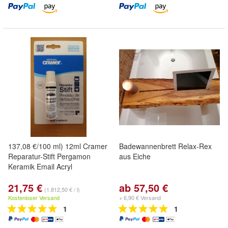
137,08 €/100 ml) 12ml Cramer
Badewannenbrett Relax-Rex
Reparatur-Stift Pergamon
aus Eiche
Keramik Email Acryl
21,75 €
ab 57,50 €
(1.812,50 € / l)
Kostenloser Versand
+ 6,90 € Versand
1
1