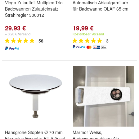
Viega Zulaufteil Multiplex Trio
Automatisch Ablaufgarniture
Badewannen Zulaufeinsatz
für Badewanne OLAF 65 cm
Strahlregler 300012
29,93 €
19,99 €
+ 3,20 € Versand
Kostenloser Versand
58
3
Hansgrohe Stopfen Ø 70 mm
Marmor Weiss,
Flexaplus Excentra Fill Stöpsel
Badewannenablage Alu-