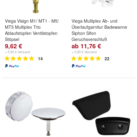
Viega Visign M1/ MT1 - M5/
Viega Multiplex Ab- und
MT5 Multiplex Trio
Überlaufgarnitur Badewanne
Ablaufstopfen Ventilstopfen
Siphon Sifon
Stöpsel
Geruchsverschluß
9,62 €
ab 11,76 €
+ 5,90 € Versand
+ 5,90 € Versand
14
22