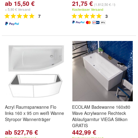
ab 15,50 €
21,75 €
(1.812,50 € / l)
+ 5,90 € Versand
Kostenloser Versand
7
3
Acryl Raumsparwanne Flo
ECOLAM Badewanne 160x80
links 160 x 95 cm weiß Wanne
Wave Acrylwanne Rechteck
Styropor Wannenträger
Ablaufgarnitur VIEGA Silikon
GRATIS
ab 527,76 €
442,99 €