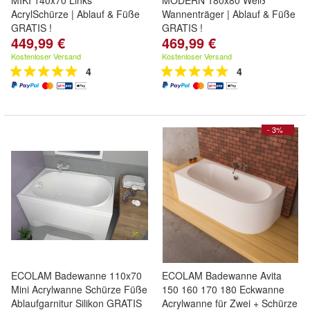
MIKI 140x70 Links
MODERN 180x80 Weiß
AcrylSchürze | Ablauf & Füße
Wannenträger | Ablauf & Füße
GRATIS !
GRATIS !
449,99 €
469,99 €
Kostenloser Versand
Kostenloser Versand
4
4
- 3%
ECOLAM Badewanne 110x70
ECOLAM Badewanne Avita
Mini Acrylwanne Schürze Füße
150 160 170 180 Eckwanne
Ablaufgarnitur Silikon GRATIS
Acrylwanne für Zwei + Schürze