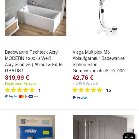
Badewanne Rechteck Acryl
Viega Multiplex M5
MODERN 120x70 Weiß
Ablaufgarnitur Badewanne
AcrylSchürze | Ablauf & Füße
Siphon Sifon
GRATIS !
Geruchsverschluß 101909
319,99 €
42,76 €
Kostenloser Versand
+ 5,90 € Versand
1
15