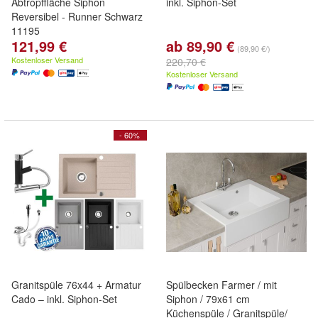
Abtropffläche Siphon
inkl. Siphon-Set
Reversibel - Runner Schwarz
11195
121,99 €
ab 89,90 €
(89,90 €/)
Kostenloser Versand
220,70 €
Kostenloser Versand
- 60%
Granitspüle 76x44 + Armatur
Spülbecken Farmer / mit
Cado – inkl. Siphon-Set
Siphon / 79x61 cm
Küchenspüle / Granitspüle/