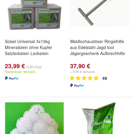
Solsel Universal 3x10kg
Waidlochauslöser Ringelhilfe
Mineralstein ohne Kupfer
aus Edelstahl Jagd tool
Salzleckstein Leckstein
Jägergeschenk Aufbrechhilfe
23,99 €
37,90 €
(0,80 €/kg)
Kostenloser Versand
+ 5,95 € Versand
49