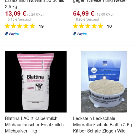
Ersatzmilch Novilam 50 Schils
gegen Ameisen und Nester
2,5 kg
13,09 €
64,99 €
(5,24 €/kg)
(13,00 €/kg)
+ 5,15 € Versand
+ 8,95 € Versand
19
10
Blattina LAC 2 Kälbermilch
Leckstein Leckschale
Milchaustauscher Ersatzmilch
Mineralleckschale Blattin 2 Kg
Milchpulver 1 kg
Kälber Schafe Ziegen Wild