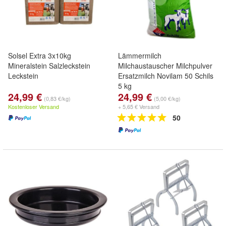
Solsel Extra 3x10kg
Lämmermilch
Mineralstein Salzleckstein
Milchaustauscher Milchpulver
Leckstein
Ersatzmilch Novilam 50 Schils
5 kg
24,99 €
24,99 €
(0,83 €/kg)
(5,00 €/kg)
Kostenloser Versand
+ 5,65 € Versand
50