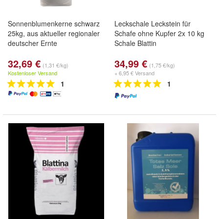
Sonnenblumenkerne schwarz
Leckschale Leckstein für
25kg, aus aktueller regionaler
Schafe ohne Kupfer 2x 10 kg
deutscher Ernte
Schale Blattin
32,69 €
34,99 €
(1,31 €/kg)
(1,75 €/kg)
Kostenloser Versand
+ 6,95 € Versand
1
1