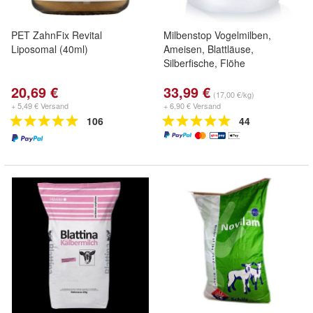
PET ZahnFix Revital
Milbenstop Vogelmilben,
Liposomal (40ml)
Ameisen, Blattläuse,
Silberfische, Flöhe
20,69 €
33,99 €
(17,00 €/kg)
+ 5,49 € Versand
+ 6,90 € Versand
106
44