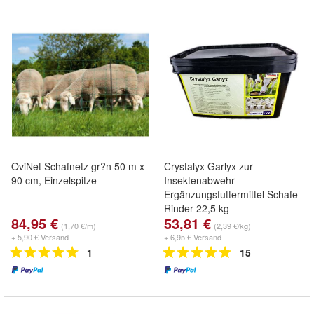
OviNet Schafnetz gr?n 50 m x
Crystalyx Garlyx zur
90 cm, Einzelspitze
Insektenabwehr
Ergänzungsfuttermittel Schafe
Rinder 22,5 kg
84,95 €
53,81 €
(1,70 €/m)
(2,39 €/kg)
+ 5,90 € Versand
+ 6,95 € Versand
1
15