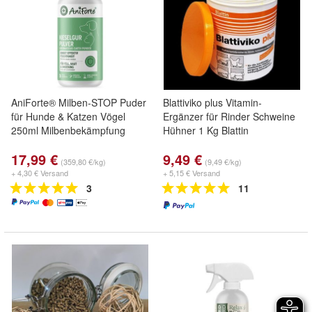
AniForte® Milben-STOP Puder
Blattiviko plus Vitamin-
für Hunde & Katzen Vögel
Ergänzer für Rinder Schweine
250ml Milbenbekämpfung
Hühner 1 Kg Blattin
17,99 €
9,49 €
(359,80 €/kg)
(9,49 €/kg)
+ 4,30 € Versand
+ 5,15 € Versand
3
11