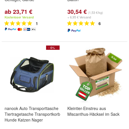
ab 23,71 €
30,54 €
(1,53 €/kg)
Kostenloser Versand
+ 6,95 € Versand
1
6
- 6%
nanook Auto Transporttasche
Kleintier-Einstreu aus
Tiertragetasche Transportkorb
Miscanthus-Häcksel im Sack
Hunde Katzen Nager