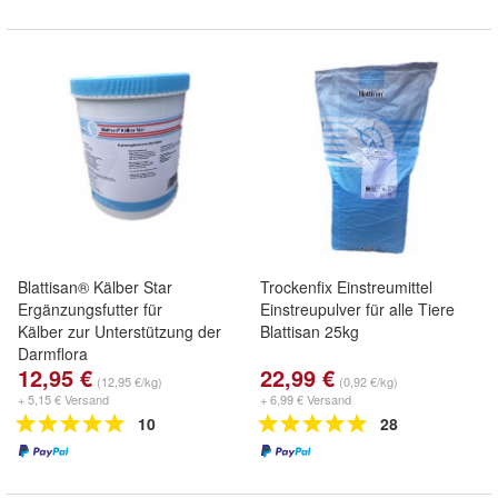
Blattisan® Kälber Star
Trockenfix Einstreumittel
Ergänzungsfutter für
Einstreupulver für alle Tiere
Kälber zur Unterstützung der
Blattisan 25kg
Darmflora
12,95 €
22,99 €
(12,95 €/kg)
(0,92 €/kg)
+ 5,15 € Versand
+ 6,99 € Versand
10
28