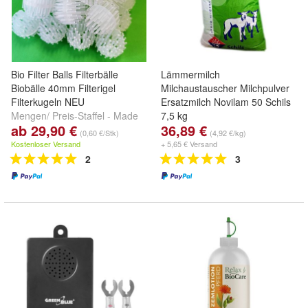
Bio Filter Balls Filterbälle
Lämmermilch
Biobälle 40mm Filterigel
Milchaustauscher Milchpulver
Filterkugeln NEU
Ersatzmilch Novilam 50 Schils
Mengen/ Preis-Staffel - Made
7,5 kg
ab 29,90 €
36,89 €
in Germany
(0,60 €/Stk)
(4,92 €/kg)
Kostenloser Versand
+ 5,65 € Versand
2
3