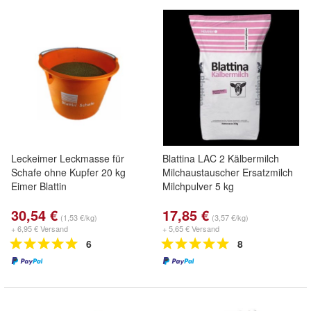
Leckeimer Leckmasse für
Blattina LAC 2 Kälbermilch
Schafe ohne Kupfer 20 kg
Milchaustauscher Ersatzmilch
Eimer Blattin
Milchpulver 5 kg
30,54 €
17,85 €
(1,53 €/kg)
(3,57 €/kg)
+ 6,95 € Versand
+ 5,65 € Versand
6
8