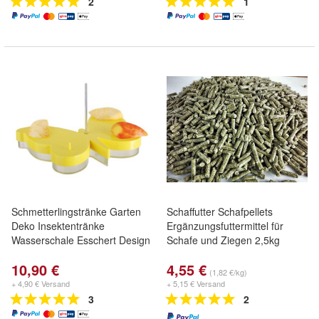
2
1
Schmetterlingstränke Garten
Schaffutter Schafpellets
Deko Insektentränke
Ergänzungsfuttermittel für
Wasserschale Esschert Design
Schafe und Ziegen 2,5kg
10,90 €
4,55 €
(1,82 €/kg)
+ 4,90 € Versand
+ 5,15 € Versand
3
2