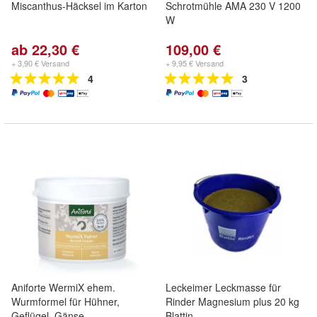
Miscanthus-Häcksel im Karton
Schrotmühle AMA 230 V 1200
W
ab 22,30 €
109,00 €
+ 3,90 € Versand
+ 9,95 € Versand
4
3
Aniforte WermiX ehem.
Leckeimer Leckmasse für
Wurmformel für Hühner,
Rinder Magnesium plus 20 kg
Geflügel, Gänse
Blattin