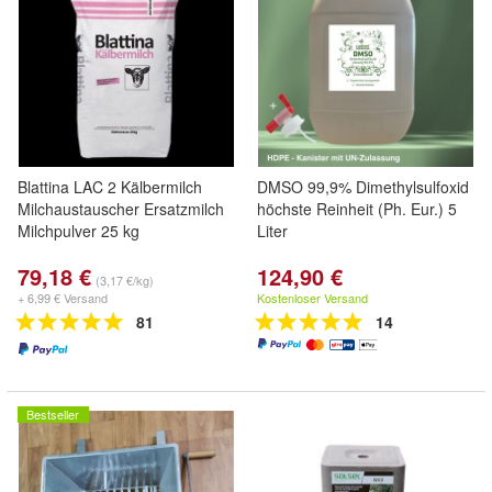
Blattina LAC 2 Kälbermilch
DMSO 99,9% Dimethylsulfoxid
Milchaustauscher Ersatzmilch
höchste Reinheit (Ph. Eur.) 5
Milchpulver 25 kg
Liter
79,18 €
124,90 €
(3,17 €/kg)
+ 6,99 € Versand
Kostenloser Versand
81
14
Bestseller