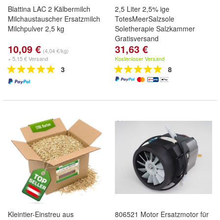
Blattina LAC 2 Kälbermilch
2,5 Liter 2,5% ige
Milchaustauscher Ersatzmilch
TotesMeerSalzsole
Milchpulver 2,5 kg
Soletherapie Salzkammer
Gratisversand
10,09 €
31,63 €
(4,04 €/kg)
+ 5,15 € Versand
Kostenloser Versand
3
8
Kleintier-Einstreu aus
806521 Motor Ersatzmotor für