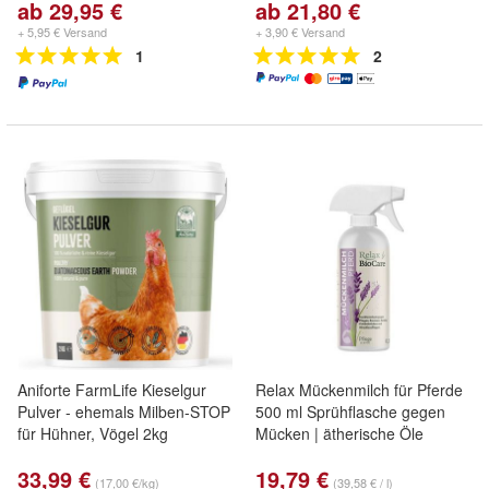
ab 29,95 €
ab 21,80 €
+ 5,95 € Versand
+ 3,90 € Versand
1
2
Aniforte FarmLife Kieselgur
Relax Mückenmilch für Pferde
Pulver - ehemals Milben-STOP
500 ml Sprühflasche gegen
für Hühner, Vögel 2kg
Mücken | ätherische Öle
33,99 €
19,79 €
(17,00 €/kg)
(39,58 € / l)