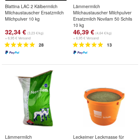
Blattina LAC 2 Kälbermilch
Lämmermilch
Milchaustauscher Ersatzmilch
Milchaustauscher Milchpulver
Milchpulver 10 kg
Ersatzmilch Novilam 50 Schils
10 kg
32,34 €
46,39 €
(3,23 €/kg)
(4,64 €/kg)
+ 6,95 € Versand
+ 6,95 € Versand
28
13
Lämmermilch
Leckeimer Leckmasse für