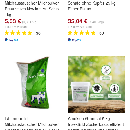
Milchaustauscher Milchpulver
Schafe ohne Kupfer 25 kg
Ersatzmilch Novilam 50 Schils
Eimer Blattin
1kg
5,33 €
35,04 €
(5,33 €/kg)
(1,40 €/kg)
+ 5,15 € Versand
+ 6,99 € Versand
58
30
Lämmermilch
Ameisen Granulat 5 kg
Milchaustauscher Milchpulver
Insektizid Zuckerbasis effizient