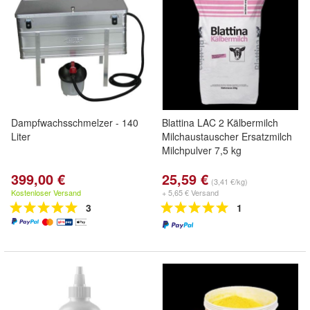
Dampfwachsschmelzer - 140
Blattina LAC 2 Kälbermilch
Liter
Milchaustauscher Ersatzmilch
Milchpulver 7,5 kg
399,00 €
25,59 €
(3,41 €/kg)
Kostenloser Versand
+ 5,65 € Versand
3
1