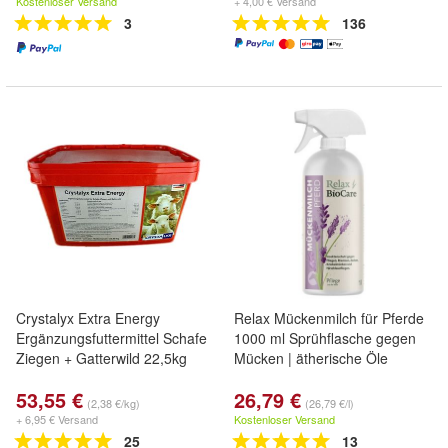
Kostenloser Versand
+ 4,00 € Versand
3
136
Crystalyx Extra Energy
Relax Mückenmilch für Pferde
Ergänzungsfuttermittel Schafe
1000 ml Sprühflasche gegen
Ziegen + Gatterwild 22,5kg
Mücken | ätherische Öle
53,55 €
26,79 €
(2,38 €/kg)
(26,79 €/l)
+ 6,95 € Versand
Kostenloser Versand
25
13