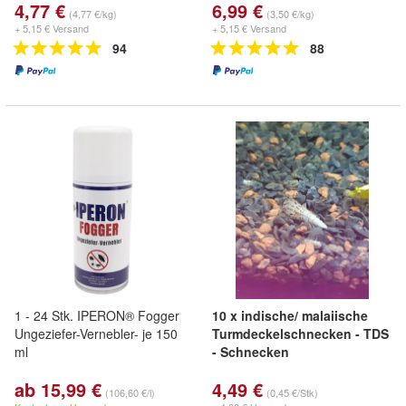
4,77 €
6,99 €
(4,77 €/kg)
(3,50 €/kg)
+ 5,15 € Versand
+ 5,15 € Versand
94
88
1 - 24 Stk. IPERON® Fogger
10 x indische/ malaiische
Ungeziefer-Vernebler- je 150
Turmdeckelschnecken - TDS
ml
- Schnecken
ab 15,99 €
4,49 €
(106,60 €/l)
(0,45 €/Stk)