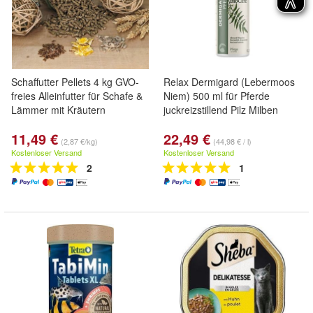
Schaffutter Pellets 4 kg GVO-
Relax Dermigard (Lebermoos
freies Alleinfutter für Schafe &
Niem) 500 ml für Pferde
Lämmer mit Kräutern
juckreizstillend Pilz Milben
11,49 €
22,49 €
(2,87 €/kg)
(44,98 € / l)
Kostenloser Versand
Kostenloser Versand
2
1