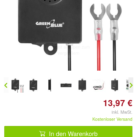
Doppelt antippen zum
vergrößern
13,97 €
inkl. MwSt.
Kostenloser Versand
In den Warenkorb