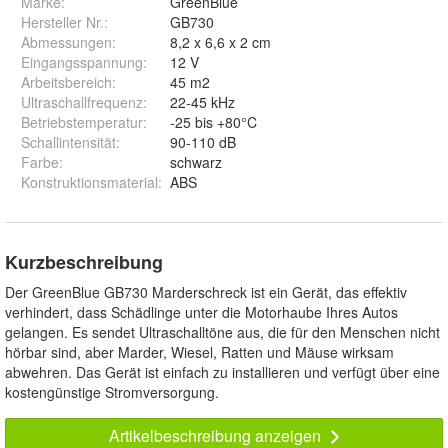
Marke:
GreenBlue
Hersteller Nr.:
GB730
Abmessungen
:
8,2 x 6,6 x 2 cm
Eingangsspannung
:
12 V
Arbeitsbereich
:
45 m2
Ultraschallfrequenz
:
22-45 kHz
Betriebstemperatur
:
-25 bis +80°C
Schallintensität
:
90-110 dB
Farbe
:
schwarz
Konstruktionsmaterial
:
ABS
Kurzbeschreibung
Der GreenBlue GB730 Marderschreck ist ein Gerät, das effektiv
verhindert, dass Schädlinge unter die Motorhaube Ihres Autos
gelangen. Es sendet Ultraschalltöne aus, die für den Menschen nicht
hörbar sind, aber Marder, Wiesel, Ratten und Mäuse wirksam
abwehren. Das Gerät ist einfach zu installieren und verfügt über eine
kostengünstige Stromversorgung.
Artikelbeschreibung anzeigen