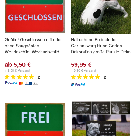
Geöffn/ Geschlossen mit oder
Halberhund Buddelnder
ohne Saugnäpfen,
Gartenzwerg Hund Garten
Wendeschild, Wechselschild
Dekoration große Punkte Deko
ab 5,50 €
59,95 €
+ 2,50 € Versand
+ 6,90 € Versand
2
2