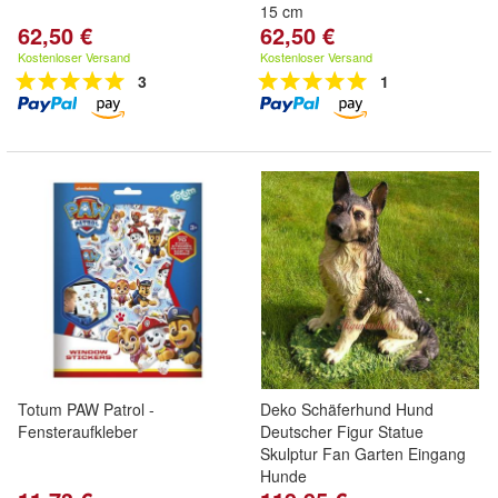
15 cm
62,50 €
62,50 €
Kostenloser Versand
Kostenloser Versand
3
1
Totum PAW Patrol -
Deko Schäferhund Hund
Fensteraufkleber
Deutscher Figur Statue
Skulptur Fan Garten Eingang
Hunde