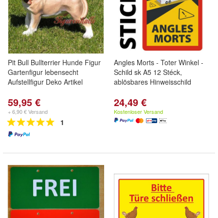
Pit Bull Bullterrier Hunde Figur
Angles Morts - Toter Winkel -
Gartenfigur lebensecht
Schild sk A5 12 Stéck,
Aufstellfigur Deko Artikel
ablösbares Hinweisschild
59,95 €
24,49 €
+ 6,90 € Versand
Kostenloser Versand
1