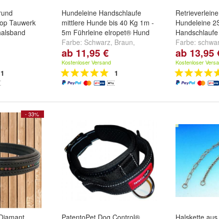
rund
Hundeleine Handschlaufe
Retrieverleine 
top Tauwerk
mittlere Hunde bis 40 Kg 1m -
Hundeleine 2
halsband
5m Führleine elropet® Hund
Handschlaufe
Farbe:
Schwarz
,
Braun
,
Farbe:
schwa
ab 11,95 €
ab 13,95 
frika
,
Hawaii
Schwarz - Lila
und
weitere ...
und
weitere ..
Kostenloser Versand
Kostenloser Vers
1
1
- 33%
Diamant,
PatentoPet Dog Control®
Halskette aus