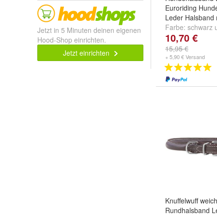
Euroriding Hund
Leder Halsband 
Farbe:
schwarz
Jetzt in 5 Minuten deinen eigenen
10,70 €
dunkelbraun
Hood-Shop einrichten.
15,95 €
Jetzt einrichten
+ 5,90 € Versand
Knuffelwuff weic
Rundhalsband L