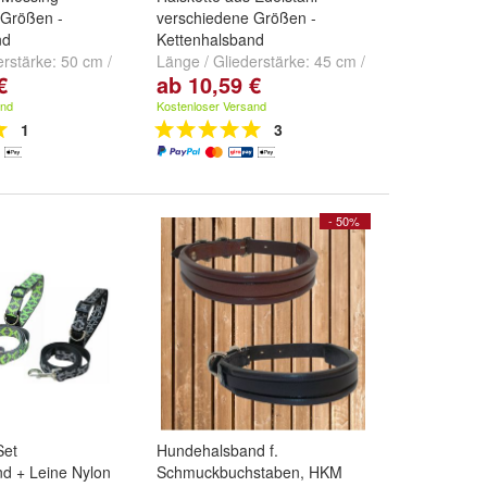
 Größen -
verschiedene Größen -
nd
Kettenhalsband
erstärke:
50 cm /
Länge / Gliederstärke:
45 cm /
€
ab 10,59 €
m / 3,0 mm
,
60
2,0 mm
,
50 cm / 2,5 mm
,
55
und
weitere ...
cm / 2,5 mm
und
weitere ...
and
Kostenloser Versand
1
3
- 50%
Set
Hundehalsband f.
d + Leine Nylon
Schmuckbuchstaben, HKM