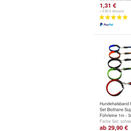
1,31 €
und
weitere ...
+ 5,90 € Versand
Hundehalsband 
Set Biothane Sup
Führleine 1m - 
Farbe Set:
schwa
ab 29,90 €
schwarz-orange