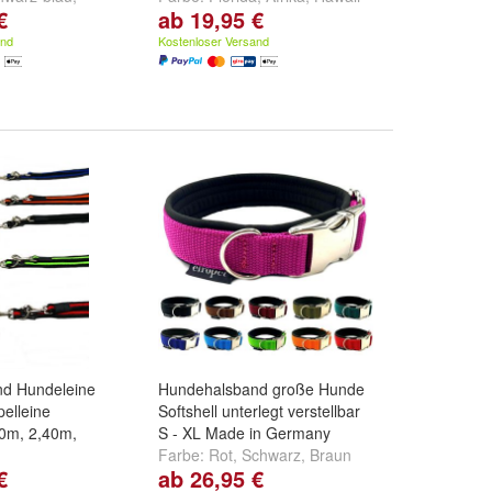
€
ab 19,95 €
ge
,
schwarz
und
und
weitere ...
and
Kostenloser Versand
d Hundeleine
Hundehalsband große Hunde
elleine
Softshell unterlegt verstellbar
00m, 2,40m,
S - XL Made in Germany
Farbe:
Rot
,
Schwarz
,
Braun
€
ab 26,95 €
hwarz-blau
,
und
weitere ...