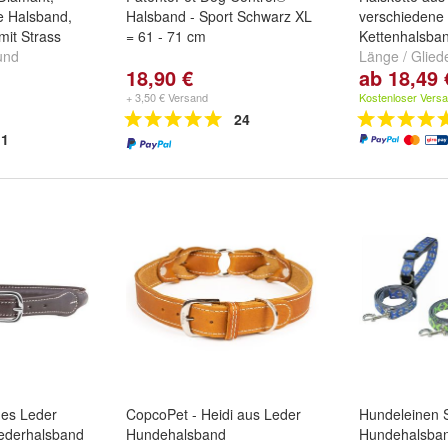
e Halsband,
Halsband - Sport Schwarz XL
verschiedene
mit Strass
= 61 - 71 cm
Kettenhalsba
und
Länge / Glied
18,90 €
ab 18,49 
3,0 mm
,
55 c
cm / 3,0 mm
+ 3,50 € Versand
Kostenloser Vers
24
1
hes Leder
CopcoPet - Heidi aus Leder
Hundeleinen 
ederhalsband
Hundehalsband
Hundehalsban