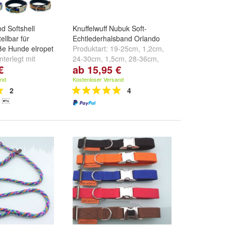
d Softshell
Knuffelwuff Nubuk Soft-
ellbar für
Echtlederhalsband Orlando
oße Hunde elropet
Produktart:
19-25cm, 1,2cm
,
nterlegt mit
24-30cm, 1,5cm
,
28-36cm,
€
ab 15,95 €
l
,
Ohio unterlegt
2,0cm
und
weitere ...
 Softshell
und
+
and
Kostenloser Versand
2
4