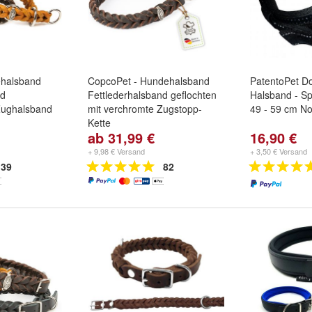
halsband
CopcoPet - Hundehalsband
PatentoPet D
nd
Fettlederhalsband geflochten
Halsband - Sp
Zughalsband
mit verchromte Zugstopp-
49 - 59 cm Not
Kette
ab 31,99 €
16,90 €
chwarz
und
Farbe:
Braun
,
Schwarz
,
Cognac
und
weitere ...
+ 9,98 € Versand
+ 3,50 € Versand
39
82