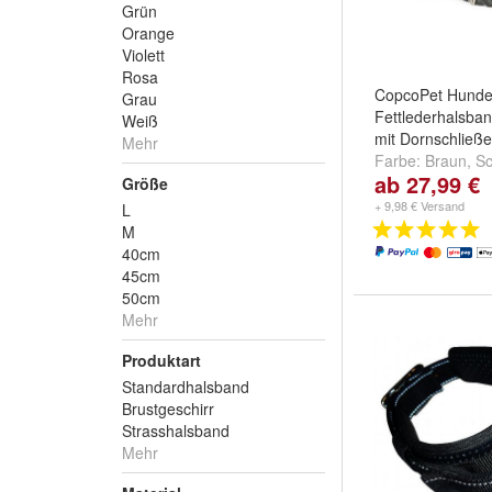
Grün
Orange
Violett
Rosa
CopcoPet Hunde
Grau
Fettlederhalsba
Weiß
mit Dornschließe
Mehr
Farbe:
Braun
,
S
ab 27,99 €
Cognac
und
weit
Größe
+ 9,98 € Versand
L
M
40cm
45cm
50cm
Mehr
Produktart
Standardhalsband
Brustgeschirr
Strasshalsband
Mehr