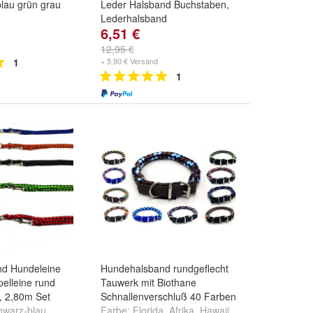
blau grün grau
Leder Halsband Buchstaben,
Lederhalsband
6,51 €
rün
und
grau
Farbe:
schwarz
und
braun
12,95 €
1
+ 5,90 € Versand
1
d Hundeleine
Hundehalsband rundgeflecht
elleine rund
Tauwerk mit Biothane
, 2,80m Set
Schnallenverschluß 40 Farben
hwarz-blau
,
Farbe:
Florida
,
Afrika
,
Hawaii