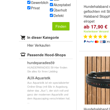
Gewerblich
Akzeptabel
Hundehalsband 
Privat
Überholt
geflochten mit S
Defekt
Halsband Stopp
elropet
ab 17,90 €
Farbe:
Florida
,
A
Finden
und
weitere ...
Kostenloser Versand
In dieser Kategorie
Hier Verkaufen
Passende Hood-Shops
hundeparadies59
HUNDEPARADIES 59 Hier finden
Sie alles für Ihren Liebling
AUX-Aquaristik
Aux Aquaristik ist ein spezialisierter
Online-Shop (mit Sitz in Augsburg,
daher das „Aux“), der sich voll und
ganz der modernen Aquaristik und
dem Aquascaping verschrieben hat.
...
Hundehalsband 