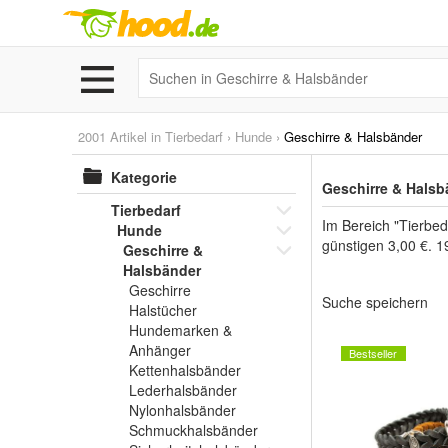
2001 Artikel in
Tierbedarf
›
Hunde
›
Geschirre & Halsbänder
Kategorie
Geschirre & Halsb
Tierbedarf
Im Bereich "Tierbed
Hunde
günstigen 3,00 €. 1
Geschirre &
Halsbänder
Geschirre
Suche speichern
Halstücher
Hundemarken &
Anhänger
Bestseller
Kettenhalsbänder
Lederhalsbänder
Nylonhalsbänder
Schmuckhalsbänder