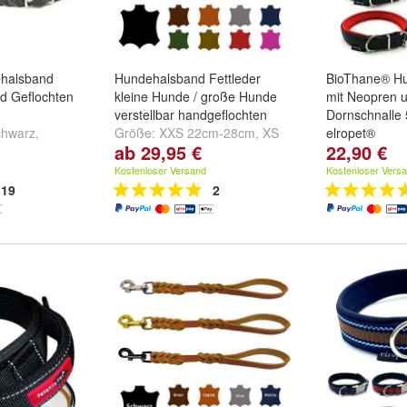
halsband
Hundehalsband Fettleder
BioThane® H
nd Geflochten
kleine Hunde / große Hunde
mit Neopren u
verstellbar handgeflochten
Dornschnalle
chwarz
,
Größe:
XXS 22cm-28cm
,
XS
elropet®
ab 29,95 €
22,90 €
ere ...
27cm-33cm
,
S 32cm-38cm
Farbe:
schwa
und
weitere ...
schwarz-blau
Kostenloser Versand
Kostenloser Vers
neongrün
un
19
2