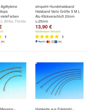
Agilityleine
elropet® Hundehalsband
Stops
Halsband Vario Größe S M L
 vieleFarben
Alu-Klickverschluß 20mm
rz
,
Afrika
,
Florida
u.25mm
€
13,90 €
.
Farben:
Navajo 10farbig
,
Hawaii dunkelbraun-hellbraun-
and
Kostenloser Versand
türkis
und
+
1
1
 Messing -
Halskette aus Edelstahl -