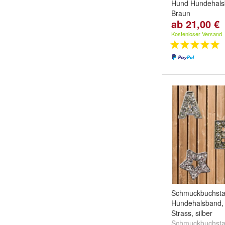
Hund Hundehal
Braun
ab 21,00 €
Produktart:
8mm
8mm 38-42cm
,
Kostenloser Versand
46cm
und
weitere
Schmuckbuchsta
Hundehalsband,
Strass, silber
Schmuckbuchst