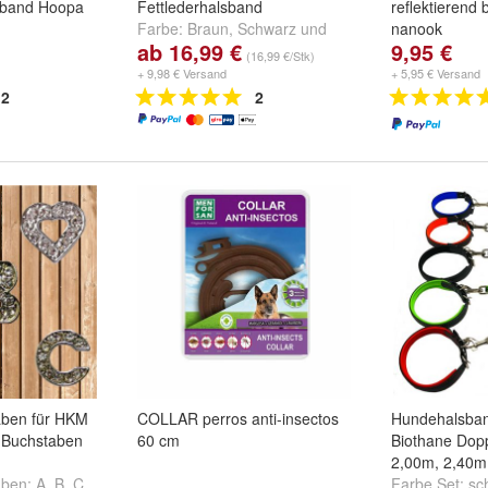
sband Hoopa
Fettlederhalsband
reflektierend 
Farbe:
Braun
,
Schwarz
und
nanook
ab 16,99 €
9,95 €
 33-37cm
,
Cognac
Farbe:
blau
,
g
(16,99 €/Stk)
10mm 41-
+ 9,98 € Versand
+ 5,95 € Versand
 ...
2
2
ben für HKM
COLLAR perros anti-insectos
Hundehalsban
 Buchstaben
60 cm
Biothane Dopp
2,00m, 2,40m
aben:
A
,
B
,
C
Farbe Set:
sc