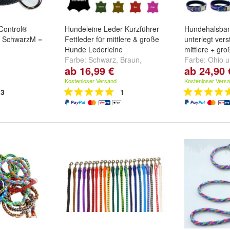
Control®
Hundeleine Leder Kurzführer
Hundehalsban
t SchwarzM =
Fettleder für mittlere & große
unterlegt verst
Hunde Lederleine
mittlere + gr
Farbe:
Schwarz
,
Braun
,
Farbe:
Ohio u
ab 16,99 €
ab 24,90 
Cognac
und
weitere ...
rotem Softshel
mit schwarzem
Kostenloser Versand
Kostenloser Vers
3
1