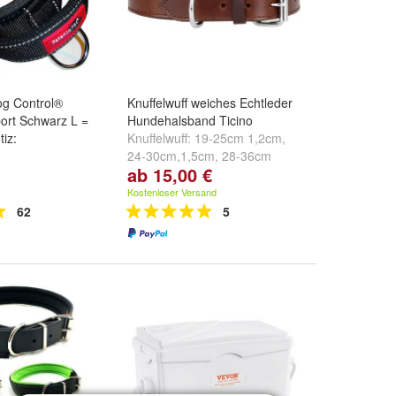
og Control®
Knuffelwuff weiches Echtleder
ort Schwarz L =
Hundehalsband Ticino
iz:
Knuffelwuff:
19-25cm 1,2cm
,
24-30cm,1,5cm
,
28-36cm
ab 15,00 €
2,0cm
und
weitere ...
Kostenloser Versand
62
5