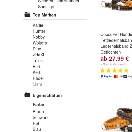
Sicherheitshalsbänder
Sonstige
Top Marken
Karlie
Hunter
CopcoPet Hunde
Nobby
Fettlederhalsba
Wolters
Lederhalsband 
Dino
Geflochten
vidaXL
ab 27,99 €
Farbe:
Braun
,
S
Trixie
Cognac
+ 9,98 € Versand
Buri
Kerbl
Räder
Mehr
Eigenschaften
Farbe
Braun
Schwarz
Rot
Blau