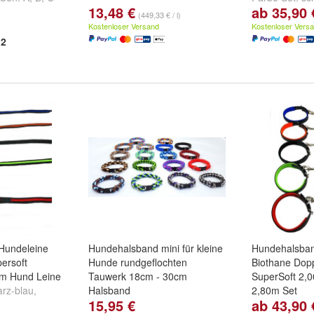
13,48 €
ab 35,90 
schwarz-oran
(449,33 € / l)
weitere ...
Kostenloser Versand
Kostenloser Vers
2
Hundeleine
Hundehalsband mini für kleine
Hundehalsban
ersoft
Hunde rundgeflochten
Biothane Dopp
3m Hund Leine
Tauwerk 18cm - 30cm
SuperSoft 2,
rz-blau
,
Halsband
2,80m Set
15,95 €
ab 43,90 
,
schwarz
und
Farbe:
Florida
,
Hawaii
,
Seattle
Farbe Set:
sc