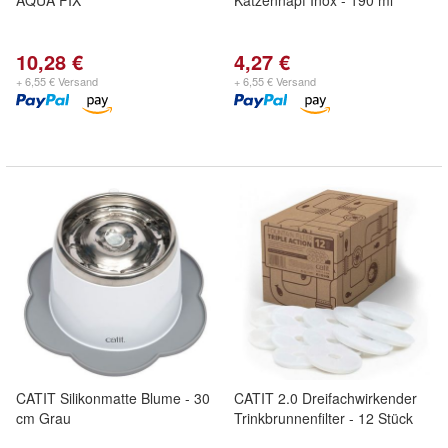
AQUA FIX
Katzennapf Inox - 190 ml
10,28 €
4,27 €
+ 6,55 € Versand
+ 6,55 € Versand
CATIT Silikonmatte Blume - 30
CATIT 2.0 Dreifachwirkender
cm Grau
Trinkbrunnenfilter - 12 Stück