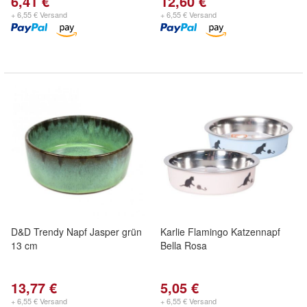
6,41 €
12,60 €
+ 6,55 € Versand
+ 6,55 € Versand
D&D Trendy Napf Jasper grün
Karlie Flamingo Katzennapf
13 cm
Bella Rosa
13,77 €
5,05 €
+ 6,55 € Versand
+ 6,55 € Versand