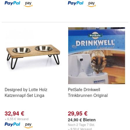
Designed by Lotte Holz
PetSafe Drinkwell
Katzennapf-Set Linga
Trinkbrunnen Original
32,94 €
29,95 €
+ 6,55 € Versand
24,90 € Bieten
Noch
2 Tage 7 Std.
+ 9,50 € Versand