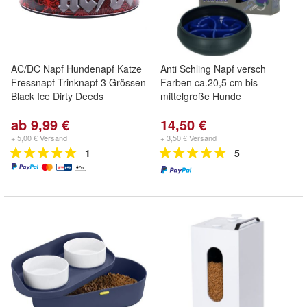
AC/DC Napf Hundenapf Katze
Anti Schling Napf versch
Fressnapf Trinknapf 3 Grössen
Farben ca.20,5 cm bis
Black Ice Dirty Deeds
mittelgroße Hunde
ab 9,99 €
14,50 €
+ 5,00 € Versand
+ 3,50 € Versand
1
5