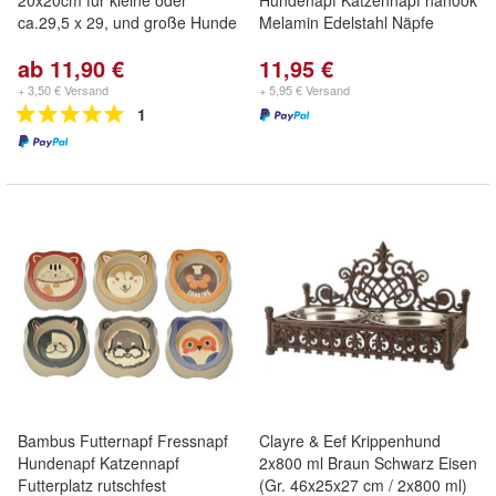
20x20cm für kleine oder
Hundenapf Katzennapf nanook
ca.29,5 x 29, und große Hunde
Melamin Edelstahl Näpfe
ab 11,90 €
11,95 €
+ 3,50 € Versand
+ 5,95 € Versand
1
Bambus Futternapf Fressnapf
Clayre & Eef Krippenhund
Hundenapf Katzennapf
2x800 ml Braun Schwarz Eisen
Futterplatz rutschfest
(Gr. 46x25x27 cm / 2x800 ml)